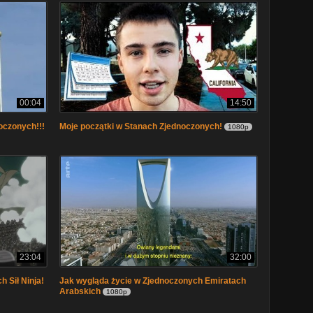
00:04
14:50
oczonych!!!
Moje początki w Stanach Zjednoczonych!
1080p
23:04
32:00
 Sił Ninja!
Jak wygląda życie w Zjednoczonych Emiratach
Arabskich
1080p