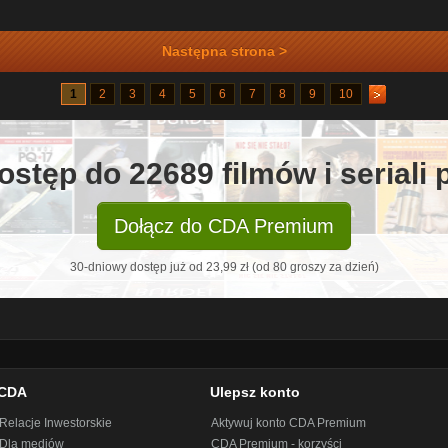
Następna strona >
1
2
3
4
5
6
7
8
9
10
ostęp do 22689 filmów i seriali
Dołącz do CDA Premium
30-dniowy dostęp już od 23,99 zł (od 80 groszy za dzień)
CDA
Ulepsz konto
Relacje Inwestorskie
Aktywuj konto CDA Premium
Dla mediów
CDA Premium - korzyści