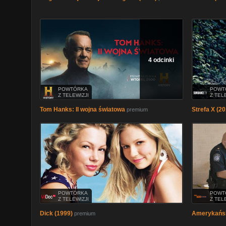
4 odcinki
POWTÓRKA
POWT
Z TELEWIZJI
Z TEL
Tom Hanks: II wojna światowa
Strefa X (20
premium
POWTÓRKA
POWT
Z TELEWIZJI
Z TEL
Dick (1999)
Amerykańsk
premium