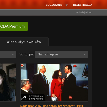
LOGOWANIE
REJESTRACJA
+ dodaj wideo
 CDA Premium
Wideo użytkowników
Sortuj po:
Najtrafniejsze
POWTÓRKA
Z TELEWIZJI
Naga broń 2 1/2: Kto obroni prezydenta? (1991)