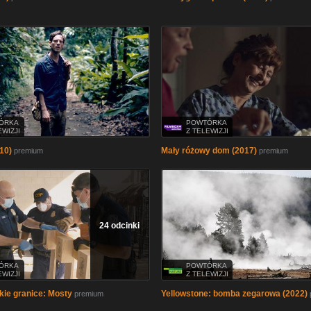
ÓRKA
POWTÓRKA
EWIZJI
Z TELEWIZJI
10)
Mały różowy dom (2017)
premium
premium
24 odcinki
ÓRKA
POWTÓRKA
EWIZJI
Z TELEWIZJI
ie granice: Mosty
Yellowstone: bomba zegarowa (2022)
premium