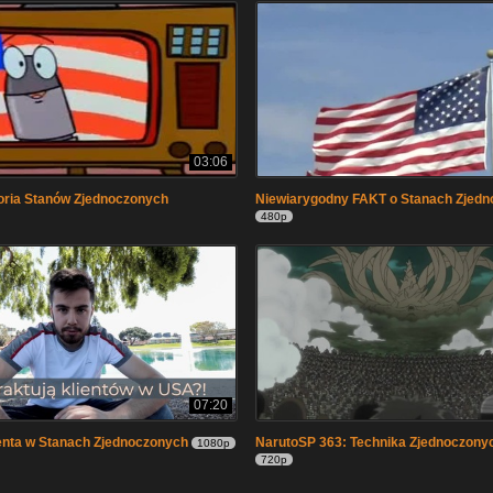
03:06
oria Stanów Zjednoczonych
Niewiarygodny FAKT o Stanach Zjedn
480p
07:20
enta w Stanach Zjednoczonych
NarutoSP 363: Technika Zjednoczonych
1080p
720p