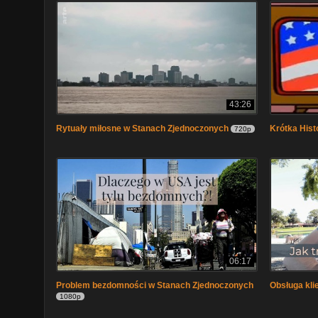
43:26
Rytuały miłosne w Stanach Zjednoczonych
Krótka Hist
720p
06:17
Problem bezdomności w Stanach Zjednoczonych
Obsługa kli
1080p