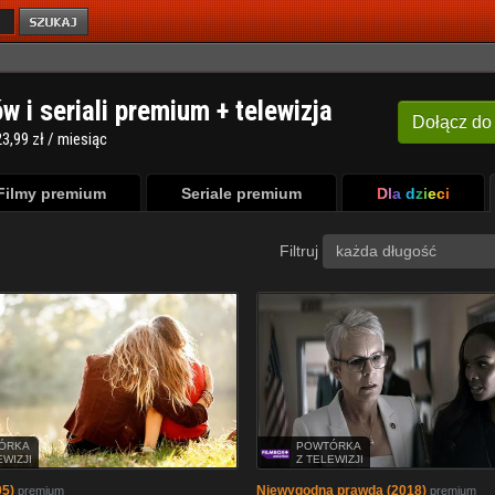
ów i seriali premium + telewizja
Dołącz
do
3,99 zł / miesiąc
Filmy premium
Seriale premium
Dla dzieci
Filtruj
każda długość
ÓRKA
POWTÓRKA
EWIZJI
Z TELEWIZJI
05)
Niewygodna prawda (2018)
premium
premium