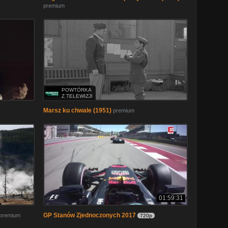
premium
POWTÓRKA
Z TELEWIZJI
Marsz ku chwale (1951)
premium
01:59:31
GP Stanów Zjednoczonych 2017
premium
720p