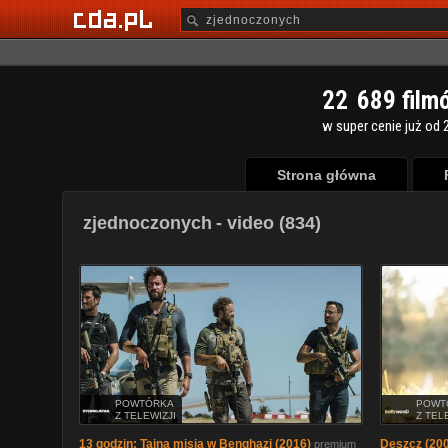
2
2
6
8
9
film
w super cenie już od 2
Strona główna
zjednoczonych
- video (834)
POWTÓRKA
POWT
Z TELEWIZJI
Z TEL
13 godzin: Tajna misja w Benghazi (2016)
Deszcz (20
premium