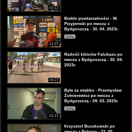
03:12
Brakło powtarzalności - W.
Przyjemski po meczu z
Bydgoszczą - 30. 04. 2023r.
1080p
01:07
Radość kibiców Falubazu po
meczu z Bydgoszczą - 30. 04.
2023r.
04:27
Była za miękko - Przemysław
Żołnierewicz po meczu z
Bydgoszczą - 09. 03. 2023r.
1080p
01:21
Krzysztof Buczkowski po
meczu z Polonią - 22. 05.