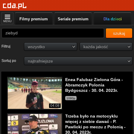
Filmy premium
Seriale premium
Dla dzieci
MENU
szukaj
Filtruj
Sortuj po
Enea Falubaz Zielona Góra -
Abramczyk Polonia
Bydgoszcz - 30. 04. 2023r.
1080p
04:08
Trzeba było na motocyklu
więcej z siebie dawać - P.
Pawlicki po meczu z Polonią -
30. 04. 2023r.