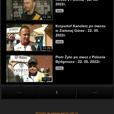
2022r.
480p
01:39
Krzysztof Kanclerz po meczu
w Zielonej Górze - 22. 05.
2022r.
480p
01:46
Piotr Żyto po mecz z Polonia
Bydgoszcz - 22. 05. 2022r.
480p
03:12
↤
↦
1
Przejdź do pełnej wersji cda.pl