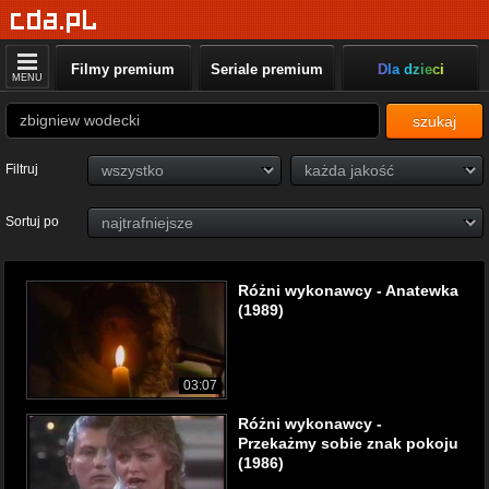
Filmy premium
Seriale premium
Dla dzieci
MENU
szukaj
Filtruj
Sortuj po
Różni wykonawcy - Anatewka
(1989)
03:07
Różni wykonawcy -
Przekażmy sobie znak pokoju
(1986)