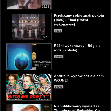
05:58
Przekażmy sobie znak pokoju
(1986) - Finał (Różni
wykonawcy)
480p
00:52
Różni wykonawcy - Bóg się
rodzi (kolęda)
1080p
03:30
Andziaks wypowiedziała nam
WOJNĘ!
1080p
33:55
Niepublikowany wywiad ze
Zbigniewem Wodeckim. Co