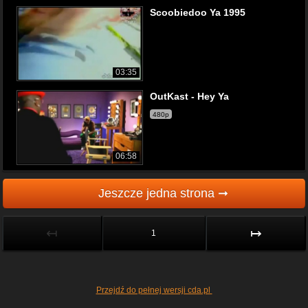
Scoobiedoo Ya 1995
03:35
OutKast - Hey Ya
480p
06:58
Jeszcze jedna strona ➞
↤
↦
1
Przejdź do pełnej wersji cda.pl