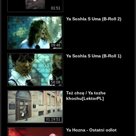
01:51
Ya Soshla S Uma (B-Roll 2)
09:46
Ya Soshla S Uma (B-Roll 1)
56:08
Też chcę / Ya tozhe
khochu[LektorPL]
01:19:51
Ya Hozna - Ostatni odlot