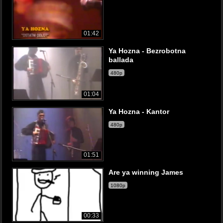
01:42
Ya Hozna - Bezrobotna
ballada
480p
01:04
Ya Hozna - Kantor
480p
01:51
Are ya winning James
1080p
00:33