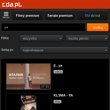
Filmy premium
Seriale premium
Dla dzieci
MENU
szukaj
Filtruj
Sortuj po
|| , ya
1080p
07:33
KL3MA - YA
480p