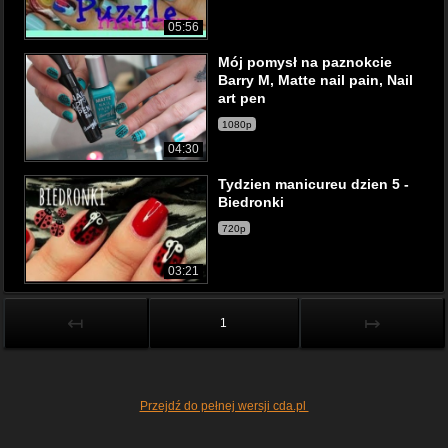
05:56
Mój pomysł na paznokcie
Barry M, Matte nail pain, Nail
art pen
1080p
04:30
Tydzien manicureu dzien 5 -
Biedronki
720p
03:21
↤
↦
1
Przejdź do pełnej wersji cda.pl