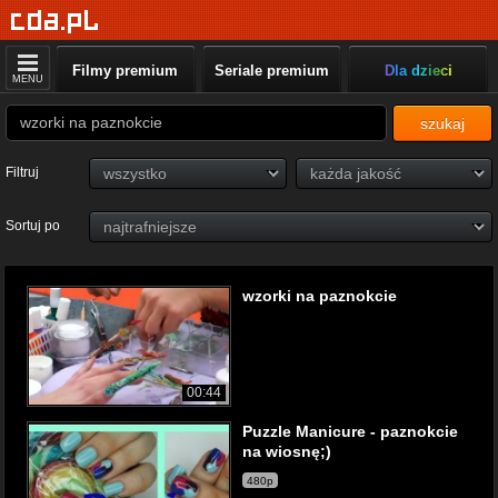
Filmy premium
Seriale premium
Dla dzieci
MENU
szukaj
Filtruj
Sortuj po
wzorki na paznokcie
00:44
Puzzle Manicure - paznokcie
na wiosnę;)
480p