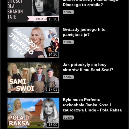
Dlaczego to zrobiła?
1080p
15:30
Gwiazdy jednego hitu -
pamiętasz je?
1080p
14:26
Jak potoczyły się losy
aktorów filmu Sami Swoi?
1080p
17:01
Była muzą Perfectu,
rozkochała Janka Kosa i
zauroczyła Lindę - Pola Raksa
1080p
13:00