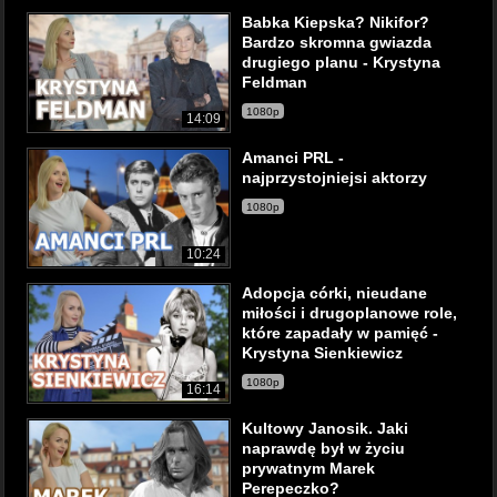
Babka Kiepska? Nikifor?
Bardzo skromna gwiazda
drugiego planu - Krystyna
Feldman
1080p
14:09
Amanci PRL -
najprzystojniejsi aktorzy
1080p
10:24
Adopcja córki, nieudane
miłości i drugoplanowe role,
które zapadały w pamięć -
Krystyna Sienkiewicz
1080p
16:14
Kultowy Janosik. Jaki
naprawdę był w życiu
prywatnym Marek
Perepeczko?