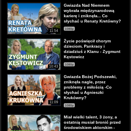
Gwiazda Nad Niemnem
wybrała międzynarodową
karierę i zniknęła... Co
słychać u Renaty Kretówny?
1080p
11:54
Życie poświęcił chorym
dzieciom. Pankracy i
dziadziuś z Klanu - Zygmunt
Kęstowicz
1080p
10:43
Gwiazda Bożej Podszewki,
zniknęła nagle, przez
problemy z miłością -Co
słychać u Agnieszki
Krukówny?
11:09
1080p
Miał wielki talent, 3 żony, a
ostatnią musiał bronić przed
środowiskiem aktorskim -