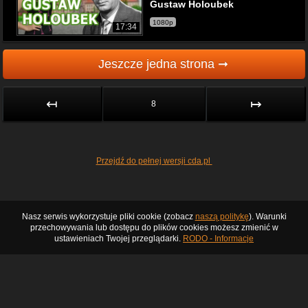
Gustaw Holoubek
1080p
17:34
Jeszcze jedna strona ➞
↤
↦
8
Przejdź do pełnej wersji cda.pl
Nasz serwis wykorzystuje pliki cookie (zobacz
naszą politykę
). Warunki
przechowywania lub dostępu do plików cookies możesz zmienić w
ustawieniach Twojej przeglądarki.
RODO - Informacje