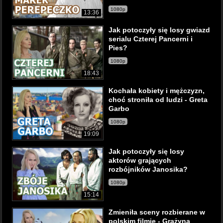
1080p
13:36
Jak potoczyły się losy gwiazd
serialu Czterej Pancerni i
Pies?
1080p
18:43
Kochała kobiety i mężczyzn,
choć stroniła od ludzi - Greta
Garbo
1080p
19:09
Jak potoczyły się losy
aktorów grających
rozbójników Janosika?
1080p
15:14
Zmieniła sceny rozbierane w
polskim filmie - Grażyna