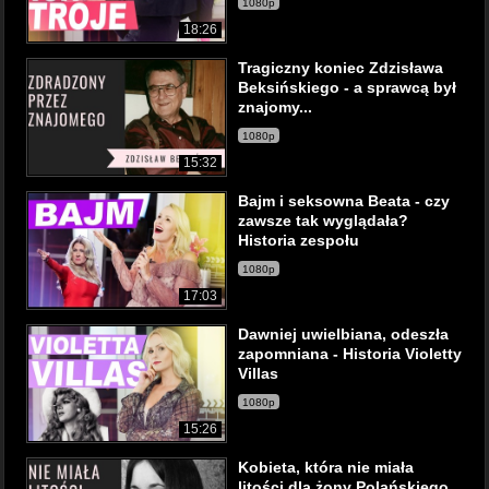
1080p
18:26
Tragiczny koniec Zdzisława
Beksińskiego - a sprawcą był
znajomy...
1080p
15:32
Bajm i seksowna Beata - czy
zawsze tak wyglądała?
Historia zespołu
1080p
17:03
Dawniej uwielbiana, odeszła
zapomniana - Historia Violetty
Villas
1080p
15:26
Kobieta, która nie miała
litości dla żony Polańskiego.