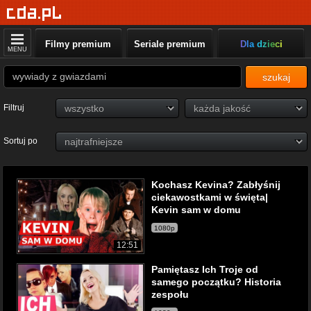
Filmy premium
Seriale premium
Dla dzieci
MENU
szukaj
Filtruj
Sortuj po
Kochasz Kevina? Zabłyśnij
ciekawostkami w święta|
Kevin sam w domu
1080p
12:51
Pamiętasz Ich Troje od
samego początku? Historia
zespołu