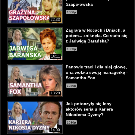
Szapołowska
1080p
22:33
Zagrała w Nocach i Dniach, a
potem... zniknęła. Co stało się
z Jadwigą Barańską?
1080p
16:11
Panowie tracili dla niej głowę,
ona wolała swoją managerkę -
Samantha Fox
1080p
13:29
Jak potoczyły się losy
aktorów serialu Kariera
Nikodema Dyzmy?
1080p
14:00