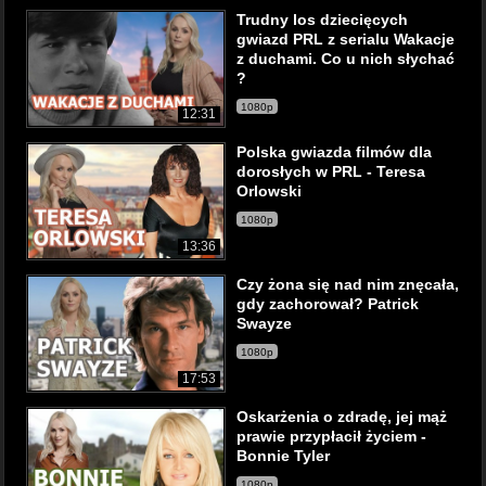
Trudny los dziecięcych
gwiazd PRL z serialu Wakacje
z duchami. Co u nich słychać
?
1080p
12:31
Polska gwiazda filmów dla
dorosłych w PRL - Teresa
Orlowski
1080p
13:36
Czy żona się nad nim znęcała,
gdy zachorował? Patrick
Swayze
1080p
17:53
Oskarżenia o zdradę, jej mąż
prawie przypłacił życiem -
Bonnie Tyler
1080p