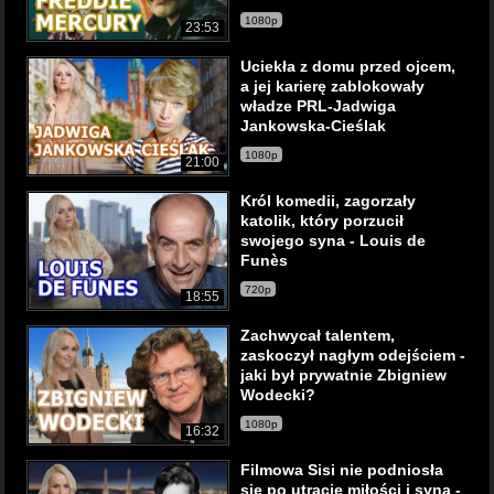
1080p
23:53
Uciekła z domu przed ojcem,
a jej karierę zablokowały
władze PRL-Jadwiga
Jankowska-Cieślak
1080p
21:00
Król komedii, zagorzały
katolik, który porzucił
swojego syna - Louis de
Funès
720p
18:55
Zachwycał talentem,
zaskoczył nagłym odejściem -
jaki był prywatnie Zbigniew
Wodecki?
1080p
16:32
Filmowa Sisi nie podniosła
się po utracie miłości i syna -