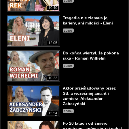
1080p
10:40
Tragedia nie złamała jej
kariery, ani miłości - Eleni
1080p
12:05
Do końca wierzył, że pokona
raka - Roman Wilhelmi
1080p
10:23
Aktor prześladowany przez
SB, a wcześniej amant i
żołnierz- Aleksander
Żabczyński
1080p
15:54
Po 20 latach od śmierci
ukochanej, znów się zakochał