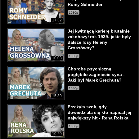
Romy Schneider
1080p
17:32
Jej kwitnącą karierę brutalnie
zakończył rok 1939- jakie były
dalsze losy Heleny
Grossówny?
1080p
10:03
Chorobę psychiczną
pogłębiło zaginięcie syna -
Jaki był Marek Grechuta?
1080p
15:39
Przeżyła szok, gdy
dowiedziała się kto napisał jej
największy hit - Rena Rolska
1080p
10:20