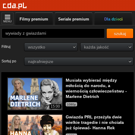
Filmy premium
Seriale premium
Dla dzieci
MENU
szukaj
Filtruj
Sortuj po
Musiała wybierać między
miłością do narodu, a
wiernością człowieczeństwu -
Marlene Dietrich
1080p
15:00
Gwiazda PRL przeżyła dwie
wielkie tragedie i nie chciała
już śpiewać- Hanna Rek