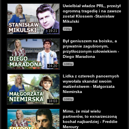
Uwielbiał władze PRL, przeżył
ogromną tragedię i na zawsze
został Klossem -Stanisław
Mikulski
720p
19:21
Był geniuszem na boisku, a
prywatnie zagubionym,
przytłoczonym człowiekiem -
Diego Maradona
1080p
24:20
Lidka z czterech pancernych
wywołała skandal swoim
małżeństwem - Małgorzata
Niemirska
1080p
18:03
Mimo, że miał wielu
partnerów, to exnarzeczoną
kochał najbardziej - Freddie
Mercury