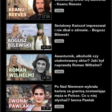
- Keanu Reeves
1080p
17:20
Serialowy Kwiczoł imprezował
i nie dbał o zdrowie. - Bogusz
Bilewski
1080p
14:32
Awanturnik, alkoholik czy
utalentowany aktor? Jaki był
naprawdę Roman Wilhelmi?
1080p
13:30
Po Nad Niemnem wybrała
karierę za granicą zostawiając
męża w Polsce. Co u niej
słychać? Iwona Pawlak
1080p
11:37