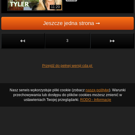
11:20
Jeszcze jedna strona ➞
↤
↦
3
Przejdź do pełnej wersji cda.pl
Nasz serwis wykorzystuje pliki cookie (zobacz
naszą politykę
). Warunki
przechowywania lub dostępu do plików cookies możesz zmienić w
ustawieniach Twojej przeglądarki.
RODO - Informacje