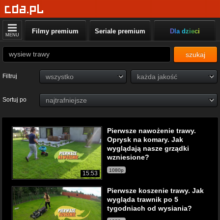
Filmy premium
Seriale premium
Dla dzieci
MENU
szukaj
Filtruj
Sortuj po
Pierwsze nawożenie trawy.
Oprysk na komary. Jak
wyglądają nasze grządki
wzniesione?
1080p
15:53
Pierwsze koszenie trawy. Jak
wygląda trawnik po 5
tygodniach od wysiania?