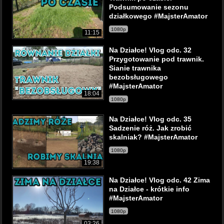
Podsumowanie sezonu
działkowego #MajsterAmator
1080p
11:15
Na Działce! Vlog odc. 32
Przygotowanie pod trawnik.
Sianie trawnika
bezobsługowego
#MajsterAmator
18:04
1080p
Na Działce! Vlog odc. 35
Sadzenie róż. Jak zrobić
skalniak? #MajsterAmator
1080p
19:38
Na Działce! Vlog odc. 42 Zima
na Działce - krótkie info
#MajsterAmator
1080p
03:26