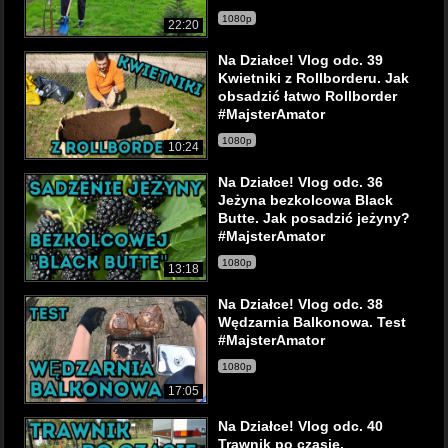
1080p
22:20
Na Działce! Vlog odc. 39
Kwietniki z Rollborderu. Jak
obsadzić łatwo Rollborder
#MajsterAmator
1080p
10:24
Na Działce! Vlog odc. 36
Jeżyna bezkolcowa Black
Butte. Jak posadzić jeżyny?
#MajsterAmator
1080p
13:18
Na Działce! Vlog odc. 38
Wędzarnia Balkonowa. Test
#MajsterAmator
1080p
17:05
Na Działce! Vlog odc. 40
Trawnik po czasie.