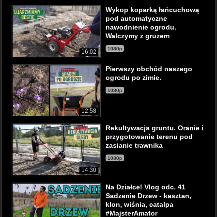
Wykop koparką łańcuchową
pod automatyczne
nawodnienie ogrodu.
Walczymy z gruzem
1080p
16:02
Pierwszy obchód naszego
ogrodu po zimie.
1080p
12:58
Rekultywacja gruntu. Oranie i
przygotowanie terenu pod
zasianie trawnika
1080p
14:30
Na Działce! Vlog odc. 41
Sadzenie Drzew - kasztan,
klon, wiśnia, catalpa
#MajsterAmator