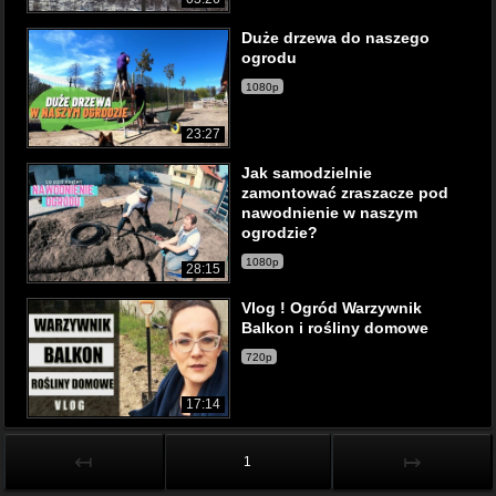
Duże drzewa do naszego
ogrodu
1080p
23:27
Jak samodzielnie
zamontować zraszacze pod
nawodnienie w naszym
ogrodzie?
1080p
28:15
Vlog ! Ogród Warzywnik
Balkon i rośliny domowe
720p
17:14
↤
↦
1