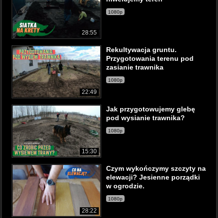
1080p
28:55
Rekultywacja gruntu.
Przygotowania terenu pod
zasianie trawnika
1080p
22:49
Jak przygotowujemy glebę
pod wysianie trawnika?
1080p
15:30
Czym wykończymy szczyty na
elewacji? Jesienne porządki
w ogrodzie.
1080p
28:22