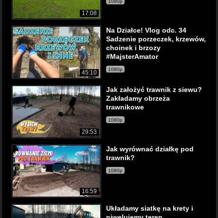
1080p
17:08
Na Działce! Vlog odc. 34
Sadzenie porzeczek, krzewów,
choinek i brzozy
#MajsterAmator
1080p
45:10
Jak założyć trawnik z siewu?
Zakładamy obrzeża
trawnikowe
1080p
29:53
Jak wyrównać działkę pod
trawnik?
1080p
16:59
Układamy siatkę na krety i
niwelujemy teren