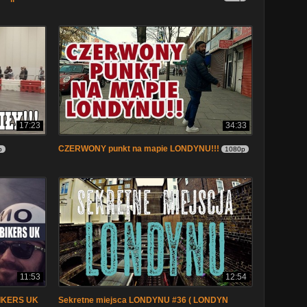
17:23
34:33
CZERWONY punkt na mapie LONDYNU!!!
p
1080p
11:53
12:54
BIKERS UK
Sekretne miejsca LONDYNU #36 ( LONDYN