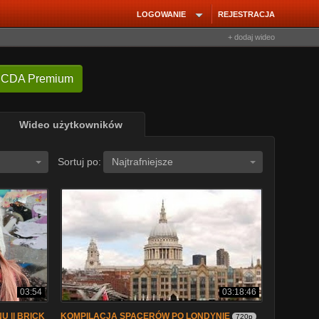
LOGOWANIE
REJESTRACJA
+ dodaj wideo
 CDA Premium
Wideo użytkowników
Sortuj po:
Najtrafniejsze
03:54
03:18:46
U || BRICK
KOMPILACJA SPACERÓW PO LONDYNIE
720p