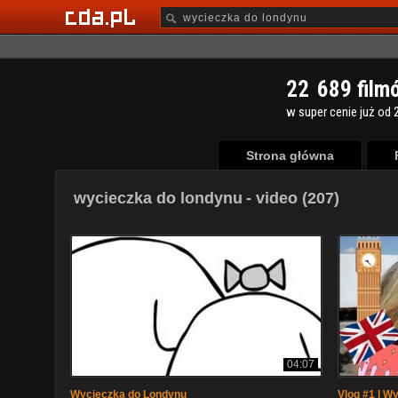
2
2
6
8
9
film
w super cenie już od 2
Strona główna
wycieczka do londynu
- video (207)
04:07
Wycieczka do Londynu
Vlog #1 | W