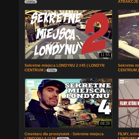
ATRAKCJE
1080p
11:55
Sekretne miejsca LONDYNU 2 #45 ( LONDYN
Sekretne m
CENTRUM )
CENTRUM )
720p
08:28
Cmentarz dla prostytutek - Sekretne miejsca
FILMY, któr
LONDYNU 4 #136
LONDYNU
1080p