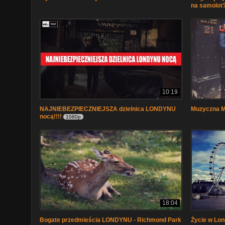
na samolot?
10:19
NAJNIEBEZPIECZNIEJSZA dzielnica LONDYNU
Muzyczna 
nocą!!!!
1080p
18:04
Bogate przedmieścia LONDYNU - Richmond Park
Życie w L