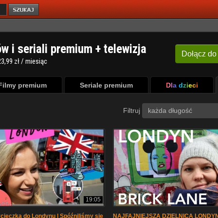
ów i seriali premium + telewizja
Dołącz
do
3,99 zł / miesiąc
Filmy premium
Seriale premium
Dla dzieci
Filtruj
każda długość
19:05
ycieczka do Londynu | Spóźniliśmy się
NAJFAJNIEJSZA DZIELNICA LONDYN