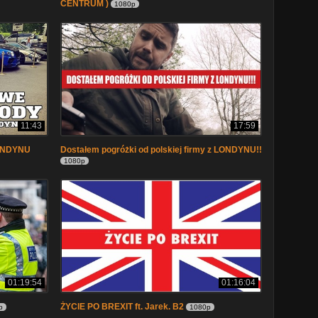
CENTRUM )
1080p
11:43
17:59
LONDYNU
Dostałem pogróżki od polskiej firmy z LONDYNU!!
1080p
01:19:54
01:16:04
ŻYCIE PO BREXIT ft. Jarek. B2
p
1080p