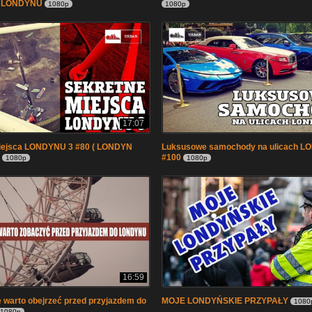
 LONDYNU
1080p
1080p
17:07
iejsca LONDYNU 3 #80 ( LONDYN
Luksusowe samochody na ulicach 
#100
1080p
1080p
16:59
e warto obejrzeć przed przyjazdem do
MOJE LONDYŃSKIE PRZYPAŁY
1080
1080p