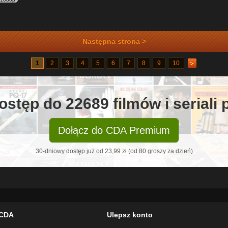
Następna strona >
1
2
3
4
5
6
7
8
9
10
ostęp do 22689 filmów i seriali
Dołącz do CDA Premium
30-dniowy dostęp już od 23,99 zł (od 80 groszy za dzień)
CDA
Ulepsz konto