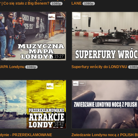
 | Co się stało z Big Benem?
LANE
1080p
1080p
15:27
MAPA Londynu
Superfury wróciły do LONDYNU
1080p
1080
16:42
ondynie - PRZEREKLAMOWANE
Zwiedzanie Londynu nocą z POLISH 