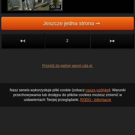
00:38
Jeszcze jedna strona ➞
↤
↦
2
Przejdź do pełnej wersji cda.pl
Nasz serwis wykorzystuje pliki cookie (zobacz
naszą politykę
). Warunki
przechowywania lub dostępu do plików cookies możesz zmienić w
ustawieniach Twojej przeglądarki.
RODO - Informacje