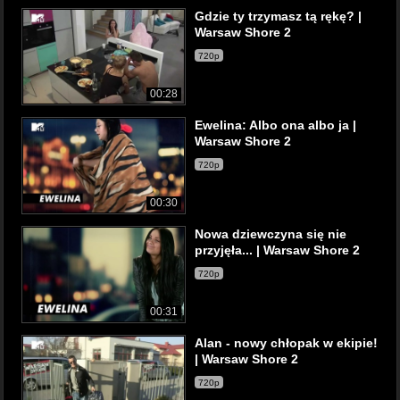
Gdzie ty trzymasz tą rękę? |
Warsaw Shore 2
720p
00:28
Ewelina: Albo ona albo ja |
Warsaw Shore 2
720p
00:30
Nowa dziewczyna się nie
przyjęła... | Warsaw Shore 2
720p
00:31
Alan - nowy chłopak w ekipie!
| Warsaw Shore 2
720p