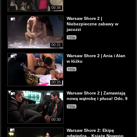
00:36
Warsaw Shore 2 |
Niebezpieczne zabawy w
jacuzzi
720p
00:31
Warsaw Shore 2 | Ania i Alan
w łóżku
720p
00:35
Warsaw Shore 2 | Zamawiają
nową wątrobę i płuca! Odc. 9
720p
00:30
Warsaw Shore 2: Ekipę
odwiedza... Książę Nowego