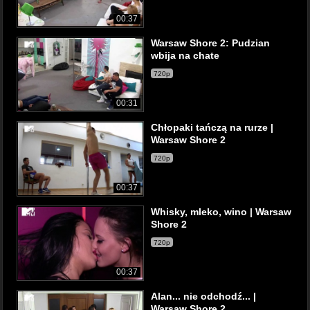
00:37
Warsaw Shore 2: Pudzian
wbija na chate
720p
00:31
Chłopaki tańczą na rurze |
Warsaw Shore 2
720p
00:37
Whisky, mleko, wino | Warsaw
Shore 2
720p
00:37
Alan... nie odchodź... |
Warsaw Shore 2