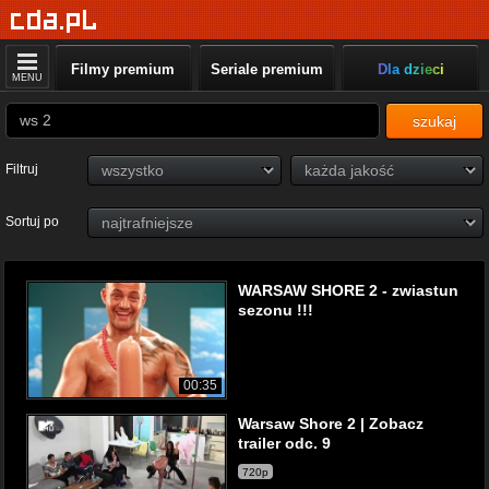
Filmy premium
Seriale premium
Dla dzieci
MENU
szukaj
Filtruj
Sortuj po
WARSAW SHORE 2 - zwiastun
sezonu !!!
00:35
Warsaw Shore 2 | Zobacz
trailer odc. 9
720p