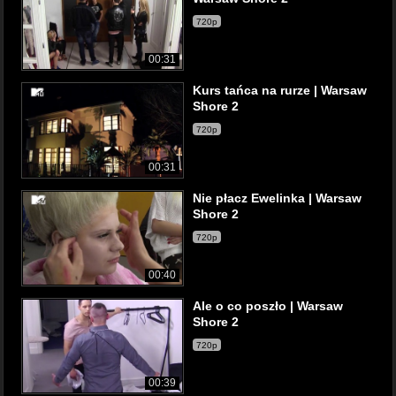
720p
00:31
Kurs tańca na rurze | Warsaw
Shore 2
720p
00:31
Nie płacz Ewelinka | Warsaw
Shore 2
720p
00:40
Ale o co poszło | Warsaw
Shore 2
720p
00:39