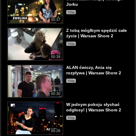
Jorku
720p
00:37
Z tobą mógłbym spędzić całe
życie | Warsaw Shore 2
720p
00:39
ALAN ćwiczy, Ania się
rozpływa | Warsaw Shore 2
720p
00:30
W jednym pokoju słychać
odgłosy! | Warsaw Shore 2
720p
00:26