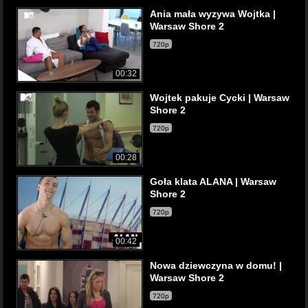
Ania mała wyzywa Wojtka |
Warsaw Shore 2
720p
00:32
Wojtek pakuje Cycki | Warsaw
Shore 2
720p
00:28
Goła klata ALANA | Warsaw
Shore 2
720p
00:42
Nowa dziewczyna w domu! |
Warsaw Shore 2
720p