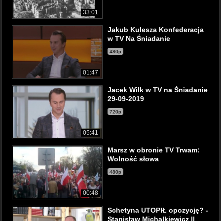
33:01
Jakub Kulesza Konfederacja
w TV Na Śniadanie
480p
01:47
Jacek Wilk w TV na Śniadanie
29-09-2019
720p
05:41
Marsz w obronie TV Trwam:
Wolność słowa
480p
00:48
Schetyna UTOPIŁ opozycję? -
Stanisław Michalkiewicz ||