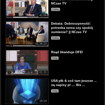
NCzas TV
1080p
41:06
Debata: Dobroczynność:
potrzeba serca czy spokój
sumienia? || NCzas TV
1080p
01:26:23
Rząd likwiduje OFE!
720p
01:23
USA płk & coś tam jeszcze ...
są napisy pl .... Bis ...
720p
15:13