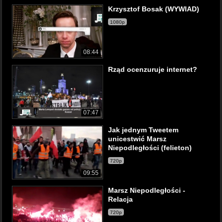
Krzysztof Bosak (WYWIAD)
1080p
08:44
Rząd ocenzuruje internet?
07:47
Jak jednym Tweetem
unicestwić Marsz
Niepodległości (felieton)
720p
09:55
Marsz Niepodległości -
Relacja
720p