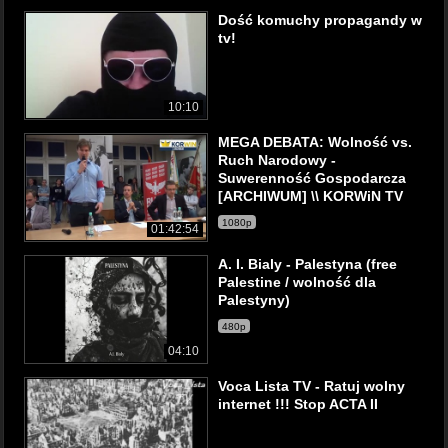
Dość komuchy propagandy w
tv!
10:10
MEGA DEBATA: Wolność vs.
Ruch Narodowy -
Suwerenność Gospodarcza
[ARCHIWUM] \\ KORWiN TV
1080p
01:42:54
A. I. Bialy - Palestyna (free
Palestine / wolność dla
Palestyny)
480p
04:10
Voca Lista TV - Ratuj wolny
internet !!! Stop ACTA II