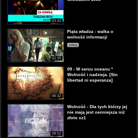
03:42
Piąta władza - walka o
wolność informacji
1080p
02:35
09 - W sercu oceanu *
Wolność i nadzieja. [Sin
libertad ni esperanza]
46:32
Wolność - Dla tych którzy jej
nie mają jest cenniejsza niż
złoto cz1
09:52