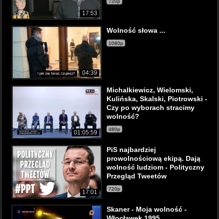
720p
17:53
Wolność słowa ...
1080p
04:39
Michalkiewicz, Wielomski,
Kulińska, Skalski, Piotrowski -
Czy po wyborach stracimy
wolność?
480p
01:05:59
PiS najbardziej
prowolnościową ekipą. Dają
wolność ludziom - Polityczny
Przegląd Tweetów
720p
17:01
Skaner - Moja wolność -
Włocławek 1995