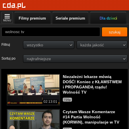
Filmy premium
Seriale premium
Dla dzieci
MENU
szukaj
Filtruj
Sortuj po
Niezależni lekarze mówią
DOŚĆ! Koniec z KŁAMSTWEM
i PROPAGANDĄ rządu!
Wolność TV
720p
02:13:01
Czytam Wasze Komentarze
#14 Partia Wolność
(KORWiN), manipulacje w TV