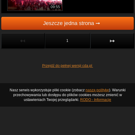
09:55
Jeszcze jedna strona ➞
↤
↦
1
Przejdź do pełnej wersji cda.pl
Nasz serwis wykorzystuje pliki cookie (zobacz
naszą politykę
). Warunki
przechowywania lub dostępu do plików cookies możesz zmienić w
ustawieniach Twojej przeglądarki.
RODO - Informacje