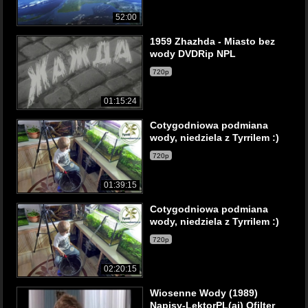
52:00
1959 Zhazhda - Miasto bez
wody DVDRip NPL
720p
01:15:24
Cotygodniowa podmiana
wody, niedziela z Tyrrilem :)
720p
01:39:15
Cotygodniowa podmiana
wody, niedziela z Tyrrilem :)
720p
02:20:15
Wiosenne Wody (1989)
Napisy-LektorPL(ai) Qfilter