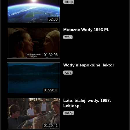
1080p
52:00
Mroczne Wody 1993 PL
720p
01:32:06
Wody niespokojne. lektor
720p
01:29:31
Lato. białej. wody. 1987.
Lektor.pl
1080p
01:29:41