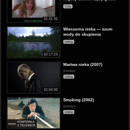
720p
01:41:35
Wieczorna rzeka — szum
wody do skupienia
1080p
02:17:23
Martwa rzeka (2007)
premium
1080p
02:04:00
Smoking (2002)
premium
1080p
POWTÓRKA
Z TELEWIZJI