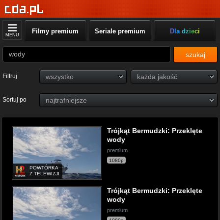
Filmy premium
Seriale premium
Dla dzieci
MENU
szukaj
Filtruj
Sortuj po
Trójkąt Bermudzki: Przeklęte
wody
premium
1080p
POWTÓRKA
Z TELEWIZJI
Trójkąt Bermudzki: Przeklęte
wody
premium