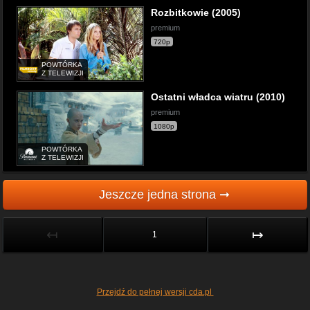
Rozbitkowie (2005)
premium
720p
POWTÓRKA
Z TELEWIZJI
Ostatni władca wiatru (2010)
premium
1080p
POWTÓRKA
Z TELEWIZJI
Jeszcze jedna strona ➞
↤
↦
1
Przejdź do pełnej wersji cda.pl