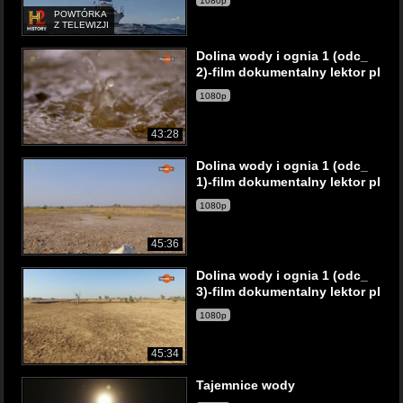
1080p
POWTÓRKA
Z TELEWIZJI
Dolina wody i ognia 1 (odc_
2)-film dokumentalny lektor pl
1080p
43:28
Dolina wody i ognia 1 (odc_
1)-film dokumentalny lektor pl
1080p
45:36
Dolina wody i ognia 1 (odc_
3)-film dokumentalny lektor pl
1080p
45:34
Tajemnice wody