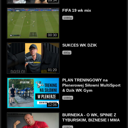
09:34
FIFA 19 wk mix
1080p
00:30
SUKCES WK DZIK
480p
01:20
PLAN TRENINGOWY na
Plenerowej Siłowni MultiSport
& Dzik WK Gym
1080p
12:06
BURNEIKA - O WK, SPINIE Z
TYBURSKIM, BIZNESIE I MMA
1080p