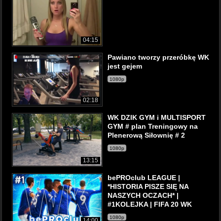
04:15
Pawiano tworzy przeróbkę WK
jest gejem
1080p
02:18
WK DZIK GYM i MULTISPORT
GYM # plan Treningowy na
Plenerową Siłownię # 2
1080p
13:15
bePROclub LEAGUE |
*HISTORIA PISZE SIĘ NA
NASZYCH OCZACH* |
#1KOLEJKA | FIFA 20 WK
1080p
14:00