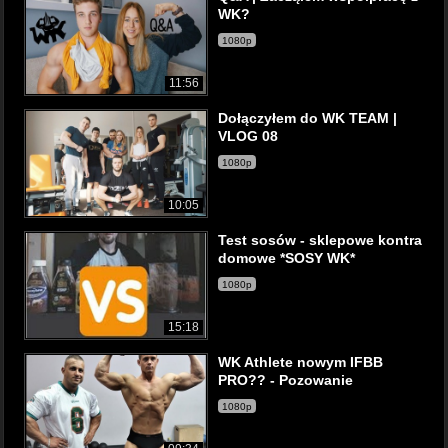
WK?
1080p
11:56
Dołączyłem do WK TEAM |
VLOG 08
1080p
10:05
Test sosów - sklepowe kontra
domowe *SOSY WK*
1080p
15:18
WK Athlete nowym IFBB
PRO?? - Pozowanie
1080p