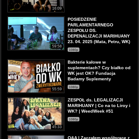
16:09
POSIEDZENIE
PARLAMENTARNEGO
ZESPOŁU DS.
DEPENALIZACJI MARIHUANY
23. 04. 2025 (Mata, Petru, WK)
59:58
1080p
Bakterie kałowe w
suplementach? Czy białko od
WK jest OK? Fundacja
Badamy Suplementy
1080p
55:59
ZESPOŁ ds. LEGALIZACJI
MARIHUANY | Co na to Liroy i
WK? | WeedWeek #51
1080p
45:33
Q&A | Zacząłem współpracę z