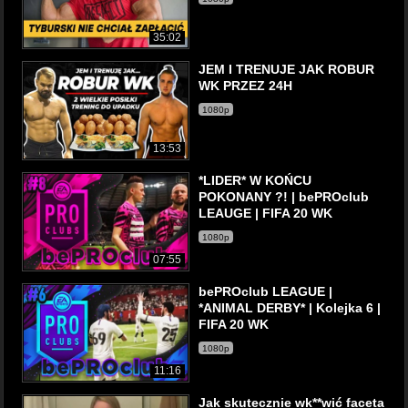
35:02
JEM I TRENUJE JAK ROBUR
WK PRZEZ 24H
1080p
13:53
*LIDER* W KOŃCU
POKONANY ?! | bePROclub
LEAUGE | FIFA 20 WK
1080p
07:55
bePROclub LEAGUE |
*ANIMAL DERBY* | Kolejka 6 |
FIFA 20 WK
1080p
11:16
Jak skutecznie wk**wić faceta