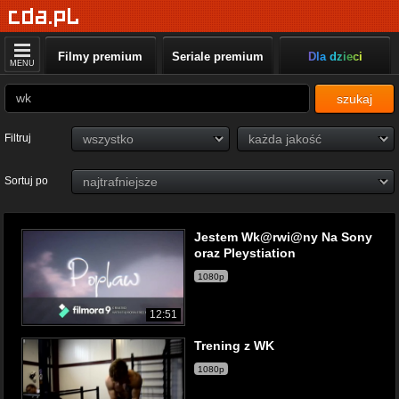
Filmy premium
Seriale premium
Dla dzieci
MENU
szukaj
Filtruj
Sortuj po
Jestem Wk@rwi@ny Na Sony
oraz Pleystiation
1080p
12:51
Trening z WK
1080p