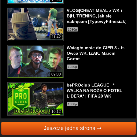
VLOG|CHEAT MEAL z WK i
BjH, TRENING, jak się
nakręcam [TypowyFitnesiak]
1080p
11:42
Wciągło mnie do GIER 3 - ft.
Owca WK, IZAK, Marcin
Gortat
1080p
09:00
bePROclub LEAGUE | *
WALKA NA NOŻE O FOTEL
LIDERA* | FIFA 20 WK
1080p
10:12
Jeszcze jedna strona ➞