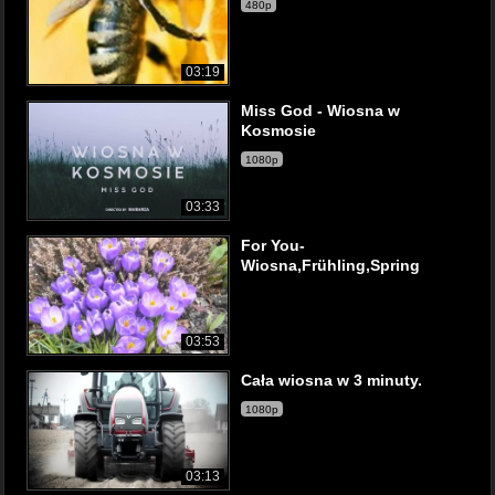
480p
03:19
Miss God - Wiosna w
Kosmosie
1080p
03:33
For You-
Wiosna,Frühling,Spring
03:53
Cała wiosna w 3 minuty.
1080p
03:13