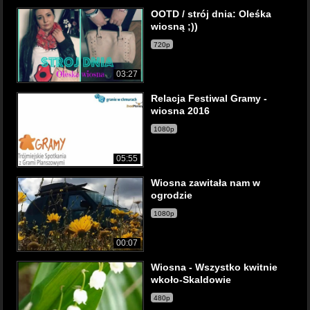
OOTD / strój dnia: Oleśka
wiosną ;))
720p
03:27
Relacja Festiwal Gramy -
wiosna 2016
1080p
05:55
Wiosna zawitała nam w
ogrodzie
1080p
00:07
Wiosna - Wszystko kwitnie
wkoło-Skaldowie
480p