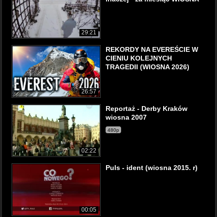
29:21
REKORDY NA EVEREŚCIE W
CIENIU KOLEJNYCH
TRAGEDII (WIOSNA 2026)
26:57
Reportaż - Derby Kraków
wiosna 2007
480p
02:22
Puls - ident (wiosna 2015. r)
00:05