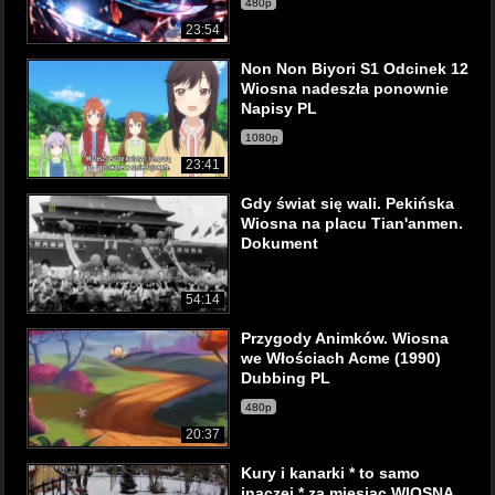
480p
23:54
Non Non Biyori S1 Odcinek 12
Wiosna nadeszła ponownie
Napisy PL
1080p
23:41
Gdy świat się wali. Pekińska
Wiosna na placu Tian'anmen.
Dokument
54:14
Przygody Animków. Wiosna
we Włościach Acme (1990)
Dubbing PL
480p
20:37
Kury i kanarki * to samo
inaczej * za miesiąc WIOSNA