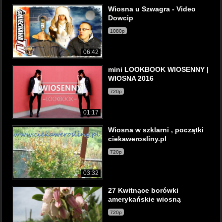
Wiosna u Szwagra - Video
Dowcip
1080p
06:42
mini LOOKBOOK WIOSENNY |
WIOSNA 2016
720p
01:17
Wiosna w szklarni , początki
ciekawerosliny.pl
720p
03:32
27 Kwitnące borówki
amerykańskie wiosną
720p