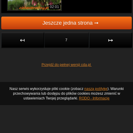
02:01
Jeszcze jedna strona ➞
↤
↦
7
Przejdź do pełnej wersji cda.pl
Nasz serwis wykorzystuje pliki cookie (zobacz
naszą politykę
). Warunki
przechowywania lub dostępu do plików cookies możesz zmienić w
ustawieniach Twojej przeglądarki.
RODO - Informacje