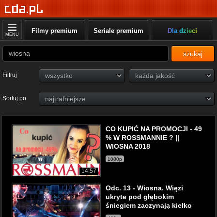
Filmy premium
Seriale premium
Dla dzieci
MENU
szukaj
Filtruj
Sortuj po
CO KUPIĆ NA PROMOCJI - 49
% W ROSSMANNIE ? ||
WIOSNA 2018
1080p
14:57
Odc. 13 - Wiosna. Więzi
ukryte pod głębokim
śniegiem zaczynają kiełko