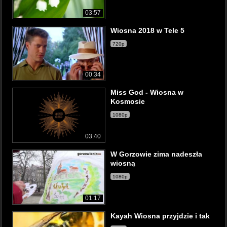
03:57
Wiosna 2018 w Tele 5
720p
00:34
Miss God - Wiosna w
Kosmosie
1080p
03:40
W Gorzowie zima nadeszła
wiosną
1080p
01:17
Kayah Wiosna przyjdzie i tak