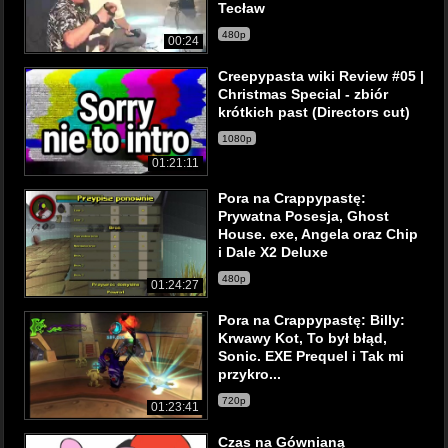
Tecław
480p
00:24
Creepypasta wiki Review #05 |
Christmas Special - zbiór
krótkich past (Directors cut)
1080p
01:21:11
Pora na Crappypastę:
Prywatna Posesja, Ghost
House. exe, Angela oraz Chip
i Dale X2 Deluxe
480p
01:24:27
Pora na Crappypastę: Billy:
Krwawy Kot, To był błąd,
Sonic. EXE Prequel i Tak mi
przykro...
720p
01:23:41
Czas na Gównianą