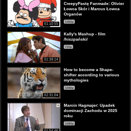
CreepyPastę Fanmade: Olivier
Łowca Skór i Marcus Łowca
Organów
1080p
01:10:55
Kally's Mashup - film
/hiszpański/
720p
01:39:14
How to become a Shape-
shifter according to various
mythologies
1080p
02:31:04
Marcin Hagmajer: Upadek
dominacji Zachodu w 2025
roku
1080p
01:54:46