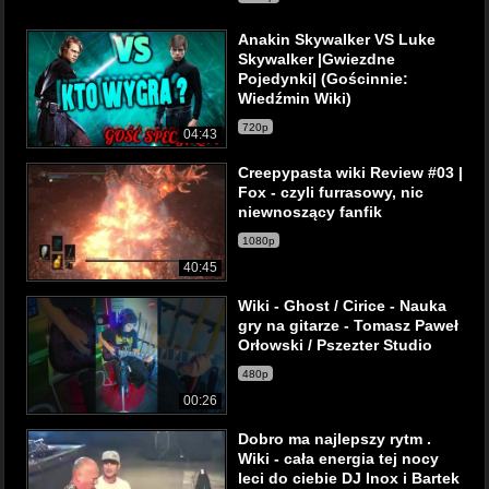
Anakin Skywalker VS Luke
Skywalker |Gwiezdne
Pojedynki| (Gościnnie:
Wiedźmin Wiki)
720p
04:43
Creepypasta wiki Review #03 |
Fox - czyli furrasowy, nic
niewnoszący fanfik
1080p
40:45
Wiki - Ghost / Cirice - Nauka
gry na gitarze - Tomasz Paweł
Orłowski / Pszezter Studio
480p
00:26
Dobro ma najlepszy rytm .
Wiki - cała energia tej nocy
leci do ciebie DJ Inox i Bartek