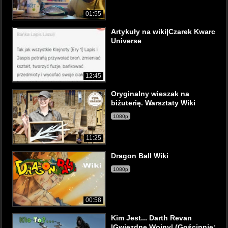
01:55
Artykuły na wiki|Czarek Kwarc
Universe
12:45
Oryginalny wieszak na
biżuterię. Warsztaty Wiki
1080p
11:25
Dragon Ball Wiki
1080p
00:58
Kim Jest... Darth Revan
|Gwiezdne Wojny| (Gościnnie: