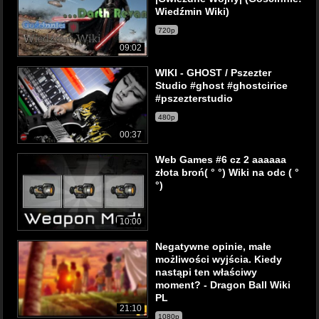
Wiedźmin Wiki)
720p
09:02
WIKI - GHOST / Pszezter
Studio #ghost #ghostcirice
#pszezterstudio
480p
00:37
Web Games #6 cz 2 aaaaaa
złota broń( ° °) Wiki na odc ( °
°)
10:00
Negatywne opinie, małe
możliwości wyjścia. Kiedy
nastąpi ten właściwy
moment? - Dragon Ball Wiki
PL
21:10
1080p