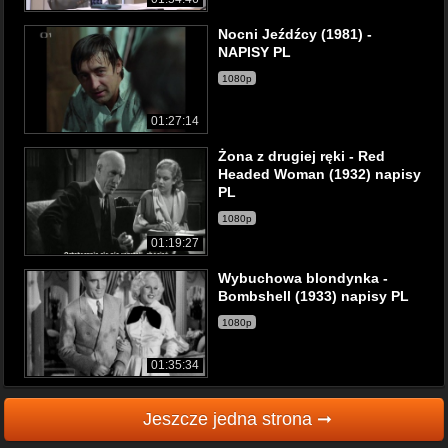
Nocni Jeźdźcy (1981) -
NAPISY PL
1080p
01:27:14
Żona z drugiej ręki - Red
Headed Woman (1932) napisy
PL
1080p
01:19:27
Wybuchowa blondynka -
Bombshell (1933) napisy PL
1080p
01:35:34
Jeszcze jedna strona ➞