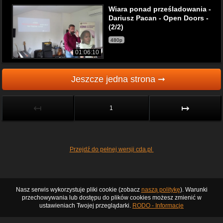
Wiara ponad prześladowania -
Dariusz Pacan - Open Doors -
(2/2)
480p
01:06:10
Jeszcze jedna strona ➞
↤
↦
1
Przejdź do pełnej wersji cda.pl
Nasz serwis wykorzystuje pliki cookie (zobacz
naszą politykę
). Warunki
przechowywania lub dostępu do plików cookies możesz zmienić w
ustawieniach Twojej przeglądarki.
RODO - Informacje