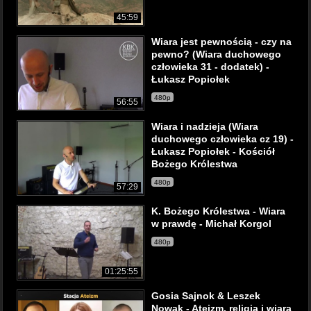
45:59
Wiara jest pewnością - czy na
pewno? (Wiara duchowego
człowieka 31 - dodatek) -
Łukasz Popiołek
480p
56:55
Wiara i nadzieja (Wiara
duchowego człowieka cz 19) -
Łukasz Popiołek - Kościół
Bożego Królestwa
480p
57:29
K. Bożego Królestwa - Wiara
w prawdę - Michał Korgol
480p
01:25:55
Gosia Sajnok & Leszek
Nowak - Ateizm, religia i wiara