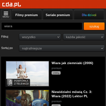
Filmy premium
Seriale premium
Dla dzieci
MENU
szukaj
Filtruj
Sortuj po
Wiara jak ziemniaki (2006)
premium
1080p
POWTÓRKA
Z TELEWIZJI
Niewidzialni mówią Cz. 3:
Wiara (2022) Lektor PL
premium