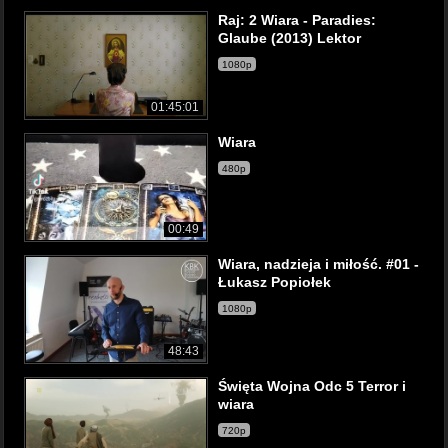
Raj: 2 Wiara - Paradies:
Glaube (2013) Lektor
1080p
01:45:01
Wiara
480p
00:49
Wiara, nadzieja i miłość. #01 -
Łukasz Popiołek
1080p
48:43
Święta Wojna Odc 5 Terror i
wiara
720p