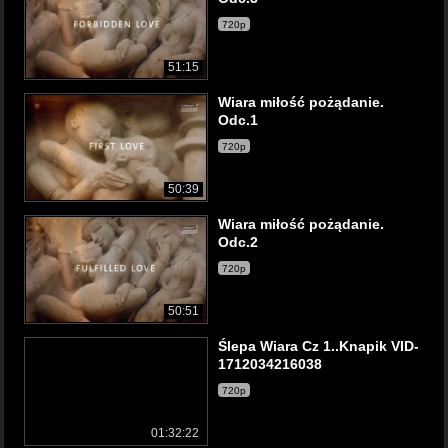
720p
51:15
Wiara miłość pożądanie.
Odc.1
720p
50:39
Wiara miłość pożądanie.
Odc.2
720p
50:51
Ślepa Wiara Cz 1..Knapik VID-
1712034216038
720p
01:32:22