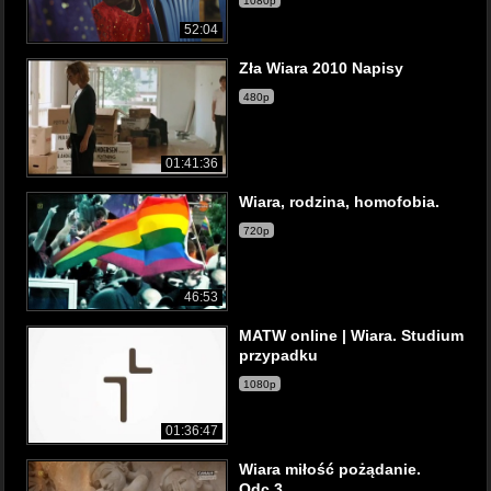
1080p
52:04
Zła Wiara 2010 Napisy
480p
01:41:36
Wiara, rodzina, homofobia.
720p
46:53
MATW online | Wiara. Studium
przypadku
1080p
01:36:47
Wiara miłość pożądanie.
Odc.3