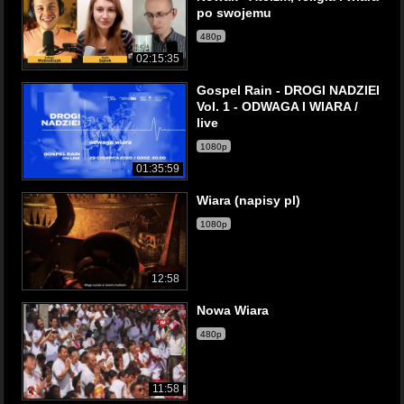
po swojemu
480p
02:15:35
Gospel Rain - DROGI NADZIEI
Vol. 1 - ODWAGA I WIARA /
live
1080p
01:35:59
Wiara (napisy pl)
1080p
12:58
Nowa Wiara
480p
11:58