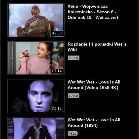
Xena - Wojownicza
Księżniczka - Sezon 6 -
Odcinek 19 - Wet za wet
42:33
Rozdanie !!! pomadki Wet n
Wild
1080p
07:14
Wet Wet Wet - Love Is All
Around [Video 16x9 4K]
1080p
04:14
Wet Wet Wet - Love Is All
Around (1994)
480p