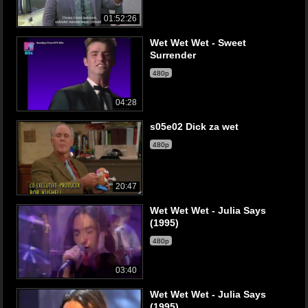
01:52:26
Wet Wet Wet - Sweet
Surrender
480p
04:28
s05e02 Dick za wet
480p
20:47
Wet Wet Wet - Julia Says
(1995)
480p
03:40
Wet Wet Wet - Julia Says
(1995)