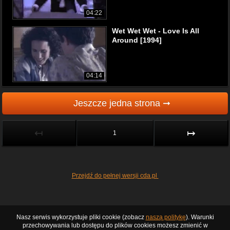
04:22
Wet Wet Wet - Love Is All
Around [1994]
04:14
Jeszcze jedna strona ➞
↤
↦
1
Przejdź do pełnej wersji cda.pl
Nasz serwis wykorzystuje pliki cookie (zobacz
naszą politykę
). Warunki
przechowywania lub dostępu do plików cookies możesz zmienić w