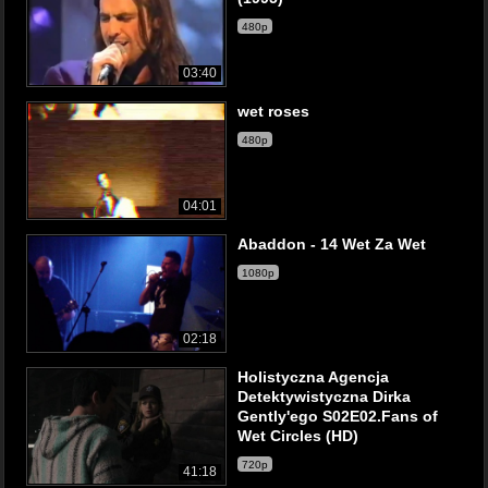
480p
03:40
wet roses
480p
04:01
Abaddon - 14 Wet Za Wet
1080p
02:18
Holistyczna Agencja
Detektywistyczna Dirka
Gently'ego S02E02.Fans of
Wet Circles (HD)
720p
41:18