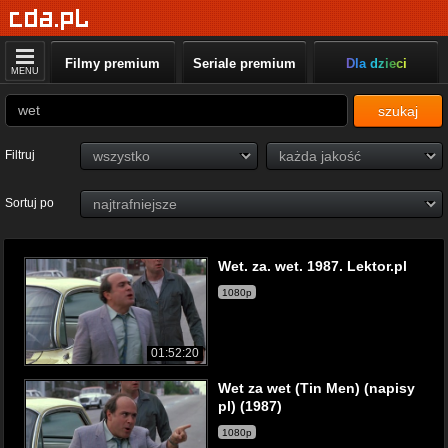
Filmy premium
Seriale premium
Dla dzieci
MENU
szukaj
Filtruj
Sortuj po
Wet. za. wet. 1987. Lektor.pl
1080p
01:52:20
Wet za wet (Tin Men) (napisy
pl) (1987)
1080p