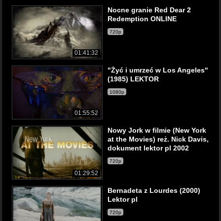
Nocne granie Red Dear 2
Redemption ONLINE
720p
01:41:32
"Żyć i umrzeć w Los Angeles"
(1985) LEKTOR
1080p
01:55:52
Nowy Jork w filmie (New York
at the Movies) reż. Nick Davis,
dokument lektor pl 2002
720p
01:29:52
Bernadeta z Lourdes (2000)
Lektor pl
720p