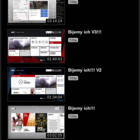
720p
03:14:14
Bijemy ich V3!!!
720p
01:40:43
Bijemy ich!!! V2
720p
01:34:04
Bijemy ich!!!
720p
03:02:05