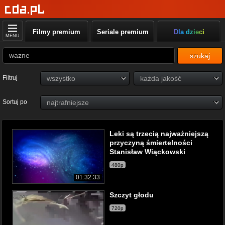
Filmy premium
Seriale premium
Dla dzieci
MENU
szukaj
Filtruj
Sortuj po
Leki są trzecią najważniejszą
przyczyną śmiertelności
Stanisław Wiąckowski
480p
01:32:33
Szczyt głodu
720p