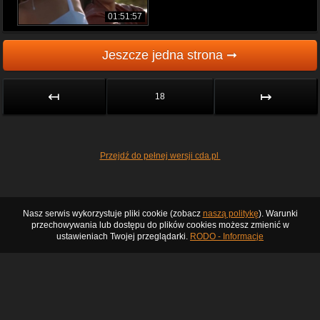
01:51:57
Jeszcze jedna strona ➞
↤
↦
18
Przejdź do pełnej wersji cda.pl
Nasz serwis wykorzystuje pliki cookie (zobacz
naszą politykę
). Warunki
przechowywania lub dostępu do plików cookies możesz zmienić w
ustawieniach Twojej przeglądarki.
RODO - Informacje