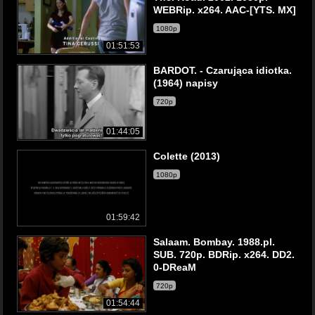
WEBRip. x264. AAC-[YTS. MX]
1080p
01:51:53
BARDOT. - Czarująca idiotka.
(1964) napisy
720p
01:44:05
Colette (2013)
1080p
01:59:42
Salaam. Bombay. 1988.pl.
SUB. 720p. BDRip. x264. DD2.
0-DReaM
720p
01:54:44