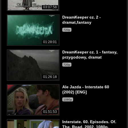
03:07:58
DreamKeeper cz. 2 -
dramat,fantasy
720p
01:28:01
DreamKeeper cz. 1 - fantasy,
przygodowy, dramat
720p
01:26:18
Ale Jazda - Interstate 60
(2002) [ENG]
1080p
01:51:53
Interstate. 60. Episodes. Of.
The. Road. 2002. 1080p.