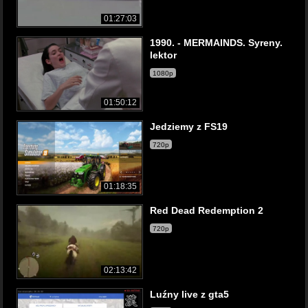
01:27:03
1990. - MERMAINDS. Syreny.
lektor
1080p
01:50:12
Jedziemy z FS19
720p
01:18:35
Red Dead Redemption 2
720p
02:13:42
Luźny live z gta5