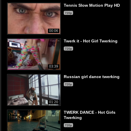
Tennis Slow Motion Play HD
720p
00:06
Twerk it - Hot Girl Twerking
720p
03:39
Russian girl dance twerking
720p
01:20
TWERK DANCE - Hot Girls
Twerking
720p