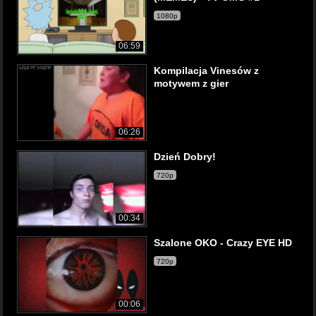
1080p
06:59
Kompilacja Vinesów z
motywem z gier
06:26
Dzień Dobry!
720p
00:34
Szalone OKO - Crazy EYE HD
720p
00:06