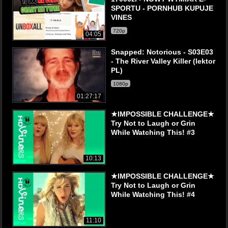
SPORTU - PORNHUB KUPUJE
VINES
720p
04:05
Snapped: Notorious - S03E03
- The River Valley Killer (lektor
PL)
1080p
01:27:17
★IMPOSSIBLE CHALLENGE★
Try Not to Laugh or Grin
While Watching This! #3
10:13
★IMPOSSIBLE CHALLENGE★
Try Not to Laugh or Grin
While Watching This! #4
11:10