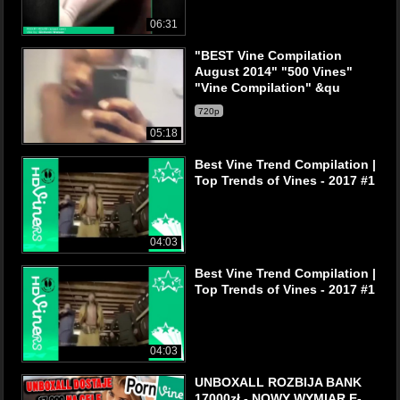
06:31
"BEST Vine Compilation
August 2014" "500 Vines"
"Vine Compilation" &qu
720p
05:18
Best Vine Trend Compilation |
Top Trends of Vines - 2017 #1
04:03
Best Vine Trend Compilation |
Top Trends of Vines - 2017 #1
04:03
UNBOXALL ROZBIJA BANK
17000zł - NOWY WYMIAR E-