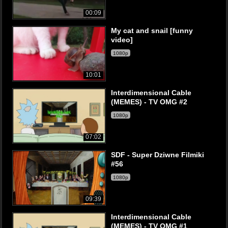
00:09
My cat and snail [funny
video]
1080p
10:01
Interdimensional Cable
(MEMES) - TV OMG #2
1080p
07:02
SDF - Super Dziwne Filmiki
#56
1080p
09:39
Interdimensional Cable
(MEMES) - TV OMG #1