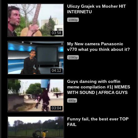
Uliczy Grajek vs Mocher HIT
INTERNETU
1080p
03:58
My New camera Panasonic
v770 what you think about it?
1080p
04:12
Guys dancing with coffin
meme compilation #1| MEMES
WITH SOUND | AFRICA GUYS
480p
03:04
Funny fail, the best ever TOP
FAIL