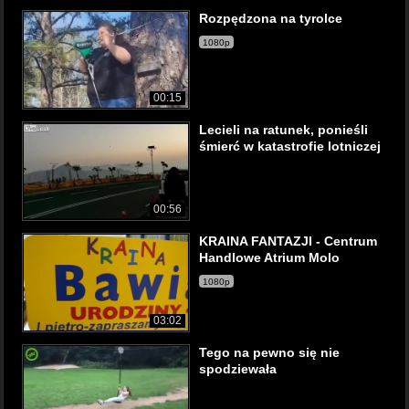
Rozpędzona na tyrolce
1080p
00:15
Lecieli na ratunek, ponieśli
śmierć w katastrofie lotniczej
00:56
KRAINA FANTAZJI - Centrum
Handlowe Atrium Molo
1080p
03:02
Tego na pewno się nie
spodziewała