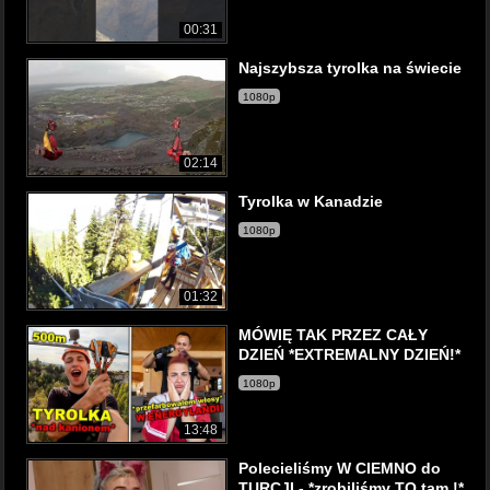
00:31
Najszybsza tyrolka na świecie
1080p
02:14
Tyrolka w Kanadzie
1080p
01:32
MÓWIĘ TAK PRZEZ CAŁY
DZIEŃ *EXTREMALNY DZIEŃ!*
1080p
13:48
Polecieliśmy W CIEMNO do
TURCJI - *zrobiliśmy TO tam !*