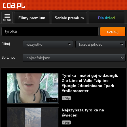
Filmy premium
Seriale premium
Dla dzieci
MENU
szukaj
Filtruj
Sortuj po
Tyrolka - małpi gaj w dżungli.
Zip Line el Valle #zipline
#jungle #dominicana #park
#rollercoaster
480p
00:55
Najszybsza tyrolka na
świecie!
480p