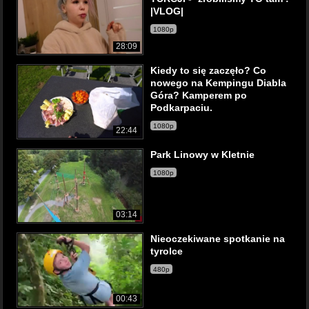
|VLOG|
1080p
28:09
Kiedy to się zaczęło? Co
nowego na Kempingu Diabla
Góra? Kamperem po
Podkarpaciu.
1080p
22:44
Park Linowy w Kletnie
1080p
03:14
Nieoczekiwane spotkanie na
tyrolce
480p
00:43