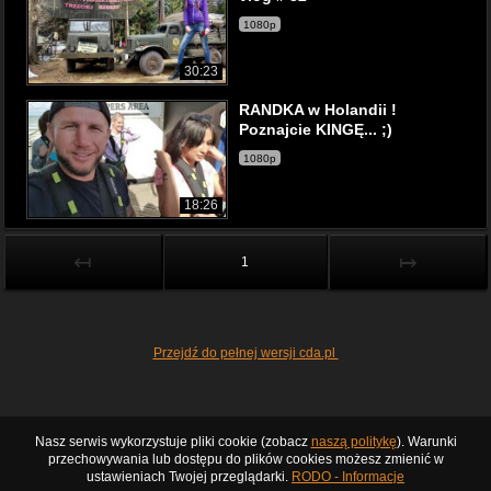
1080p
30:23
RANDKA w Holandii !
Poznajcie KINGĘ... ;)
1080p
18:26
↤
↦
1
Przejdź do pełnej wersji cda.pl
Nasz serwis wykorzystuje pliki cookie (zobacz
naszą politykę
). Warunki
przechowywania lub dostępu do plików cookies możesz zmienić w
ustawieniach Twojej przeglądarki.
RODO - Informacje