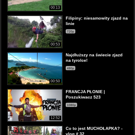
00:13
Filipiny: niesamowity zjazd na
linie
720p
00:53
Najdłuższy na świecie zjazd
na tyrolce!
480p
00:50
FRANCJA PŁONIE |
Poszukiwacz 523
1080p
12:52
Co to jest MUCHOŁAPKA? -
vlog # 32