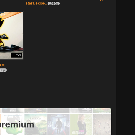
starą ekipę..
1080p
11:59
NAM
80p
 premium