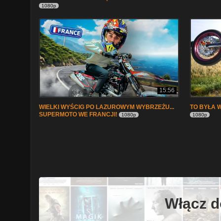
1080p
15:56
WIELKI WYŚCIG PO LAZUROWYM WYBRZEŻU...
TO BYŁA 
SUPERMOTO WE FRANCJI!
1080p
1080p
Włącz d