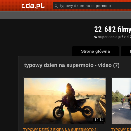
2
2
6
8
2
film
w super cenie już od 2
Strona główna
typowy dzien na supermoto
- video (7)
12:14
TYPOWY DZIEŃ Z EKIPĄ NA SUPERMOTO 2!
TYPOWY DZ