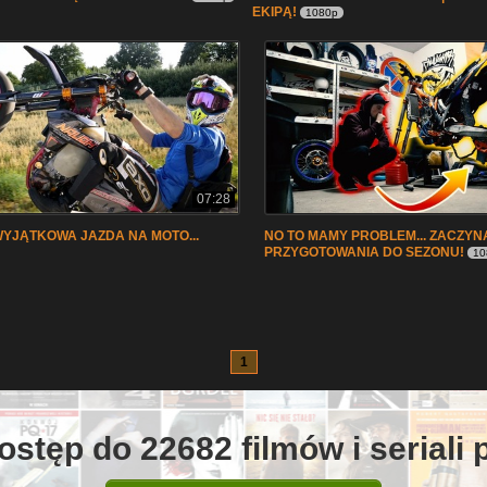
EKIPĄ!
1080p
07:28
WYJĄTKOWA JAZDA NA MOTO...
NO TO MAMY PROBLEM... ZACZY
PRZYGOTOWANIA DO SEZONU!
10
1
ostęp do 22682 filmów i seriali