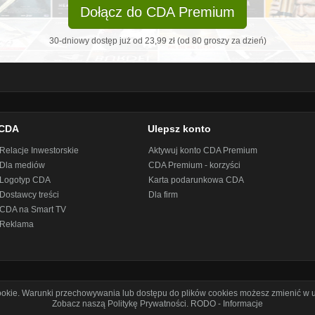
Dołącz do CDA Premium
30-dniowy dostęp już od 23,99 zł (od 80 groszy za dzień)
CDA
Ulepsz konto
Relacje Inwestorskie
Aktywuj konto CDA Premium
Dla mediów
CDA Premium - korzyści
Logotyp CDA
Karta podarunkowa CDA
Dostawcy treści
Dla firm
CDA na Smart TV
Reklama
cookie. Warunki przechowywania lub dostępu do plików cookies możesz zmienić w u
Zobacz naszą Politykę Prywatności
.
RODO - Informacje