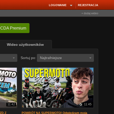
LOGOWANIE
REJESTRACJA
+ dodaj wideo
 CDA Premium
Wideo użytkowników
Sortuj po:
Najtrafniejsze
11:42
11:45
ZD Z
POWRÓT NA SUPERMOTO! Odwiedzam moją