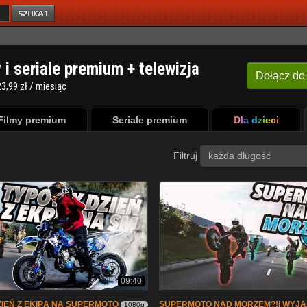
y i seriale premium + telewizja
Dołącz
do
3,99 zł / miesiąc
Filmy premium
Seriale premium
Dla dzieci
Filtruj
każda długość
09:40
IEŃ Z EKIPĄ NA SUPERMOTO
SUPERMOTO NAD MORZEM?!| WYJA
1080p