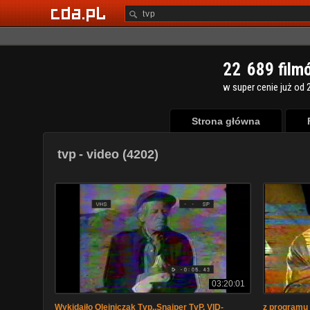
2
2
6
8
9
film
w super cenie już od 2
Strona główna
tvp
- video (4202)
03:20:01
Wykidajło Olejniczak Tvp..Snajper TvP. VID-
z programu