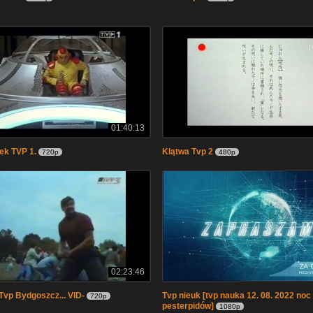
01:40:13
ek TVP 1.
Klątwa Tvp 2
720p
480p
02:23:46
.Tvp Bydgoszcz... VID-
Tvp nieuk [tvp nauka 12. 08. 2022 noc
720p
pesterpidów]
1080p