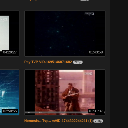
04:29:27
01:43:58
Psy TVP. VID-1695146871682
720p
02:50:55
01:31:37
Nemesis... Tvp... mVID-1744302244211 (1)
720p