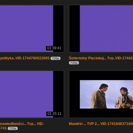
01:39:41
 polityka..VID-1744780022605
Śmiertelny Pięciobuj... Tvp..VID-174
720p
720p
01:25:11
awiedliwości... Tvp... VID-
Mandrin ... TVP 2... VID-174184837340
5741
720p