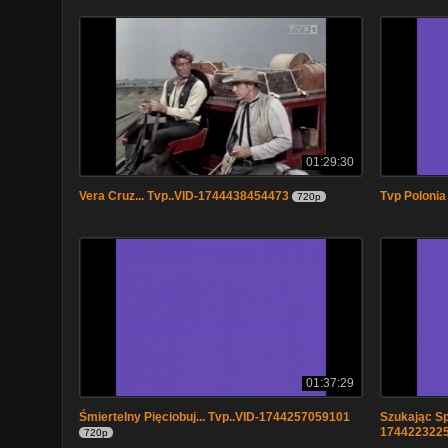
01:29:30
Vera Cruz... Tvp..VID-1744438454473
Tvp Polonia
720p
01:37:29
Śmiertelny Pięciobuj... Tvp..VID-1744257059101
Szukając Spr
174422322
720p