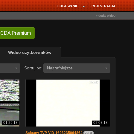
LOGOWANIE
REJESTRACJA
+ dodaj wideo
 CDA Premium
Wideo użytkowników
Sortuj po:
Najtrafniejsze
01:29:13
02:07:18
Ścigany TVP. VID-1693235064864
720p