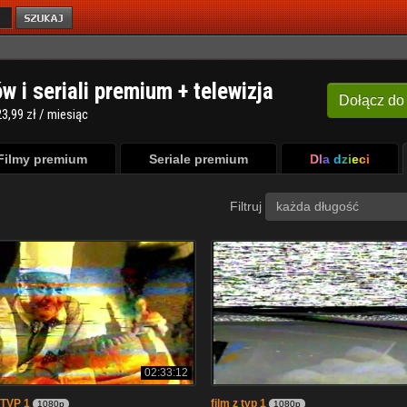
ów i seriali premium + telewizja
Dołącz
do
3,99 zł / miesiąc
Filmy premium
Seriale premium
Dla dzieci
Filtruj
każda długość
02:33:12
 TVP 1
film z tvp 1
1080p
1080p