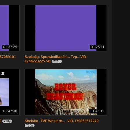
01:37:29
01:25:11
4257059101
Szukając Sprawiedliwości... Tvp... VID-
1744223225741
720p
01:47:38
01:46:19
0
Shelako . TVP Western..... VID-170853577270
720p
720p