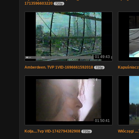
1713596603220
720p
01:49:43
Amberdeen. TVP 1VID-1696661592018
Kapuśniacz
720p
01:50:41
Kolja....Tvp VID-1742794382908
Włóczęgi ...
720p