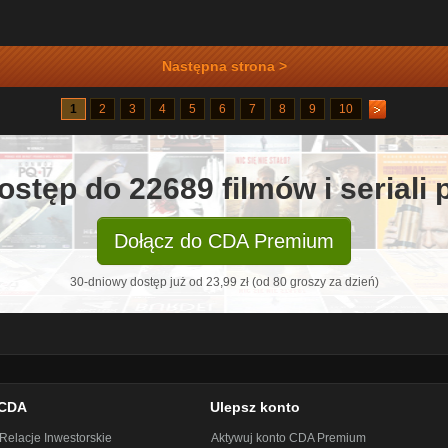
Następna strona >
1
2
3
4
5
6
7
8
9
10
ostęp do 22689 filmów i seriali
Dołącz do CDA Premium
30-dniowy dostęp już od 23,99 zł (od 80 groszy za dzień)
CDA
Ulepsz konto
Relacje Inwestorskie
Aktywuj konto CDA Premium