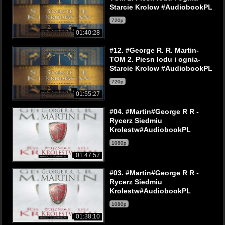
Starcie Krolow #AudiobookPL
720p
01:40:28
#12. #George R. R. Martin-
TOM 2. Piesn lodu i ognia-
Starcie Krolow #AudiobookPL
720p
01:55:27
#04. #Martin#George R R -
Rycerz Siedmiu
Krolestw#AudiobookPL
1080p
01:47:57
#03. #Martin#George R R -
Rycerz Siedmiu
Krolestw#AudiobookPL
1080p
01:38:10