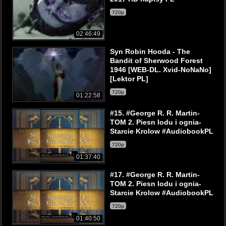
720p
02:46:49
Syn Robin Hooda - The
Bandit of Sherwood Forest
1946 [WEB-DL. Xvid-NoNaNo]
[Lektor PL]
720p
01:22:58
#15. #George R. R. Martin-
TOM 2. Piesn lodu i ognia-
Starcie Krolow #AudiobookPL
720p
01:37:40
#17. #George R. R. Martin-
TOM 2. Piesn lodu i ognia-
Starcie Krolow #AudiobookPL
720p
01:40:50