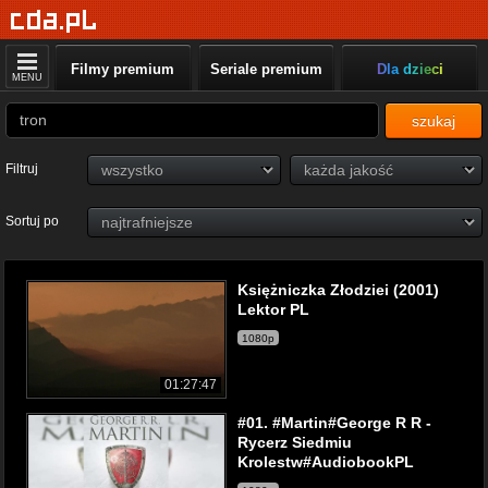
Filmy premium
Seriale premium
Dla dzieci
MENU
szukaj
Filtruj
Sortuj po
Księżniczka Złodziei (2001)
Lektor PL
1080p
01:27:47
#01. #Martin#George R R -
Rycerz Siedmiu
Krolestw#AudiobookPL