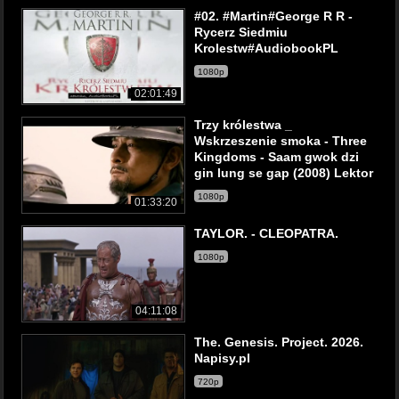
#02. #Martin#George R R -
Rycerz Siedmiu
Krolestw#AudiobookPL
1080p
02:01:49
Trzy królestwa _
Wskrzeszenie smoka - Three
Kingdoms - Saam gwok dzi
gin lung se gap (2008) Lektor
1080p
01:33:20
TAYLOR. - CLEOPATRA.
1080p
04:11:08
The. Genesis. Project. 2026.
Napisy.pl
720p