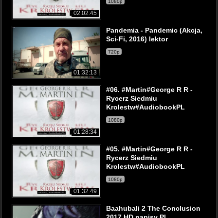
1080p
02:02:45
Pandemia - Pandemic (Akcja,
Sci-Fi, 2016) lektor
720p
01:32:13
#06. #Martin#George R R -
Rycerz Siedmiu
Krolestw#AudiobookPL
1080p
01:28:34
#05. #Martin#George R R -
Rycerz Siedmiu
Krolestw#AudiobookPL
1080p
01:32:49
Baahubali 2 The Conclusion
2017 HD napisy PL