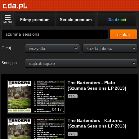
Filmy premium
Seriale premium
Dla dzieci
MENU
szukaj
Filtruj
Sortuj po
The Bartenders - Plato
[Szumna Sessions LP 2013]
720p
04:17
The Bartenders - Kattorna
[Szumna Sessions LP 2013]
720p