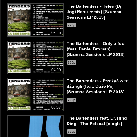
The Bartenders - Tefes (Dj
Jogi Babu remix) [Szumna
Sessions LP 2013]
720p
03:55
The Bartenders - Only a fool
(feat. Daniel Broman)
[Szumna Sessions LP 2013]
720p
04:09
The Bartenders - Przeżyć w tej
dżungli (feat. Duże Pe)
[Szumna Sessions LP 2013]
720p
03:07
The Bartenders feat. Dr. Ring
Ding - The Polecat [single]
720p