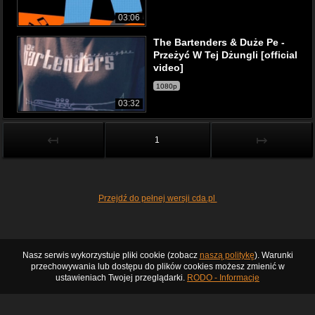
03:06
The Bartenders & Duże Pe -
Przeżyć W Tej Dżungli [official
video]
1080p
03:32
↤
↦
1
Przejdź do pełnej wersji cda.pl
Nasz serwis wykorzystuje pliki cookie (zobacz
naszą politykę
). Warunki
przechowywania lub dostępu do plików cookies możesz zmienić w
ustawieniach Twojej przeglądarki.
RODO - Informacje