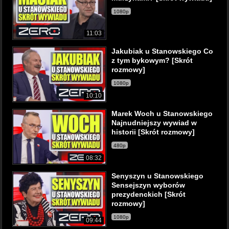
1080p
11:03
Jakubiak u Stanowskiego Co
z tym bykowym? [Skrót
rozmowy]
1080p
10:10
Marek Woch u Stanowskiego
Najnudniejszy wywiad w
historii [Skrót rozmowy]
480p
08:32
Senyszyn u Stanowskiego
Sensejszyn wyborów
prezydenckich [Skrót
rozmowy]
1080p
09:44