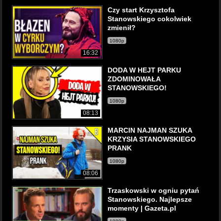
Czy start Krzysztofa
Stanowskiego cokolwiek
zmienił?
1080p
16:32
DODA W HEJT PARKU
ZDOMINOWAŁA
STANOWSKIEGO!
1080p
08:13
MARCIN NAJMAN SZUKA
KRZYSIA STANOWSKIEGO
PRANK
1080p
08:06
Trzaskowski w ogniu pytań
Stanowskiego. Najlepsze
momenty | Gazeta.pl