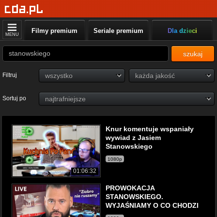
Filmy premium
Seriale premium
Dla dzieci
MENU
szukaj
Filtruj
Sortuj po
Knur komentuje wspaniały
wywiad z Jasiem
Stanowskiego
1080p
01:06:32
PROWOKACJA
STANOWSKIEGO.
WYJAŚNIAMY O CO CHODZI