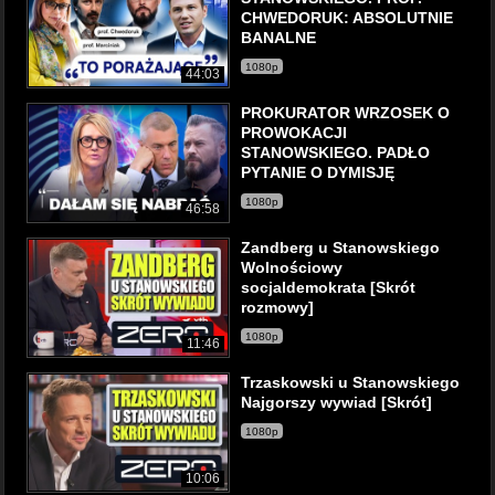
CHWEDORUK: ABSOLUTNIE
BANALNE
1080p
44:03
PROKURATOR WRZOSEK O
PROWOKACJI
STANOWSKIEGO. PADŁO
PYTANIE O DYMISJĘ
1080p
46:58
Zandberg u Stanowskiego
Wolnościowy
socjaldemokrata [Skrót
rozmowy]
1080p
11:46
Trzaskowski u Stanowskiego
Najgorszy wywiad [Skrót]
1080p
10:06