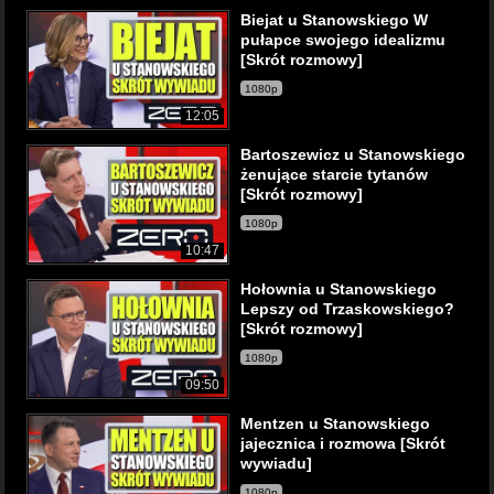
Biejat u Stanowskiego W
pułapce swojego idealizmu
[Skrót rozmowy]
1080p
12:05
Bartoszewicz u Stanowskiego
żenujące starcie tytanów
[Skrót rozmowy]
1080p
10:47
Hołownia u Stanowskiego
Lepszy od Trzaskowskiego?
[Skrót rozmowy]
1080p
09:50
Mentzen u Stanowskiego
jajecznica i rozmowa [Skrót
wywiadu]
1080p