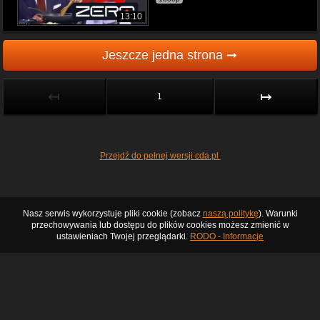
13:10
Jeszcze jedna strona ➞
↤
↦
1
Przejdź do pełnej wersji cda.pl
Nasz serwis wykorzystuje pliki cookie (zobacz
naszą politykę
). Warunki
przechowywania lub dostępu do plików cookies możesz zmienić w
ustawieniach Twojej przeglądarki.
RODO - Informacje