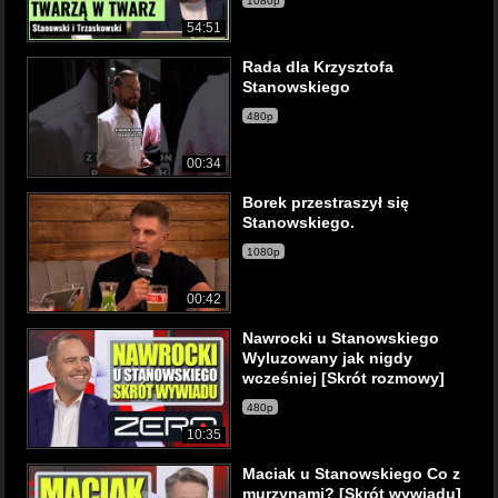
1080p
54:51
Rada dla Krzysztofa
Stanowskiego
480p
00:34
Borek przestraszył się
Stanowskiego.
1080p
00:42
Nawrocki u Stanowskiego
Wyluzowany jak nigdy
wcześniej [Skrót rozmowy]
480p
10:35
Maciak u Stanowskiego Co z
murzynami? [Skrót wywiadu]