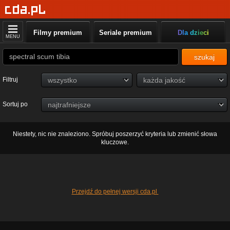
Filmy premium
Seriale premium
Dla dzieci
MENU
szukaj
Filtruj
Sortuj po
Niestety, nic nie znaleziono. Spróbuj poszerzyć kryteria lub zmienić słowa
kluczowe.
Przejdź do pełnej wersji cda.pl