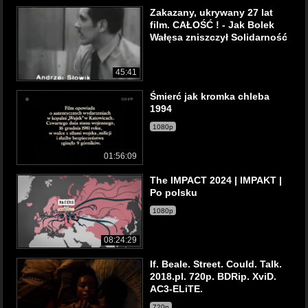
Zakazany, ukrywany 27 lat
film. CAŁOŚĆ ! - Jak Bolek
Wałęsa zniszczył Solidarność
45:41
Śmierć jak kromka chleba
1994
1080p
01:56:09
The IMPACT 2024 | IMPAKT |
Po polsku
1080p
08:24:29
If. Beale. Street. Could. Talk.
2018.pl. 720p. BDRip. XviD.
AC3-ELiTE.
720p