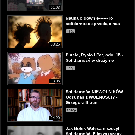
01:03
Nauka o gownie------To
solidarnosc sprzedaje nas
480p
03:26
Plusio, Rysio i Pat, odc. 15 -
Solidarność w drużynie
480p
13:06
Solidarność NIEWOLNIKÓW.
Odrą nas z WOLNOŚCI? -
Grzegorz Braun
1080p
34:20
Jak Bolek Wałęsa niszczył
Solidarność. Film zakazany,