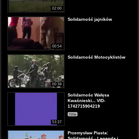
02:00
Solidarność jajników
00:54
Solidarność Motocyklistów
00:38
Solidarnośc Wałęsa
Kwaśnieski... VID-
1742715904219
720p
53:37
Przemysław Piasta:
Solidarność - Legenda i