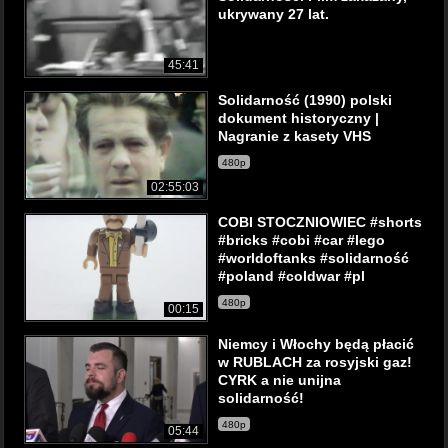
ukrywany 27 lat.
45:41
Solidarność (1990) polski
dokument historyczny |
Nagranie z kasety VHS
480p
02:55:03
COBI STOCZNIOWIEC #shorts
#bricks #cobi #car #lego
#worldoftanks #solidarność
#poland #coldwar #pl
480p
00:15
Niemcy i Włochy będą płacić
w RUBLACH za rosyjski gaz!
CYRK a nie unijna
solidarność!
480p
05:44