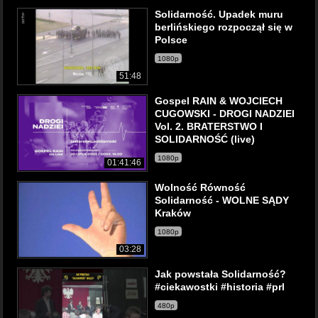
Solidarność. Upadek muru
berlińskiego rozpoczął się w
Polsce
1080p
51:48
Gospel RAIN & WOJCIECH
CUGOWSKI - DROGI NADZIEI
Vol. 2. BRATERSTWO I
SOLIDARNOŚĆ (live)
1080p
01:41:46
Wolność Równość
Solidarność - WOLNE SĄDY
Kraków
1080p
03:28
Jak powstała Solidarność?
#ciekawostki #historia #prl
480p