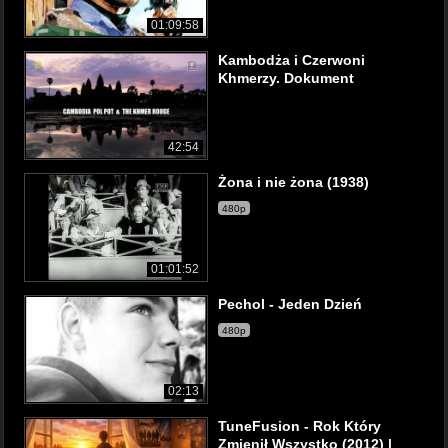
01:09:58
Kambodża i Czerwoni
Khmerzy. Dokument
42:54
Żona i nie żona (1938)
480p
01:01:52
Pechol - Jeden Dzień
480p
02:13
TuneFusion - Rok Który
Zmienił Wszystko (2012) |