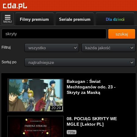
Filmy premium
Seriale premium
Dla dzieci
MENU
szukaj
Filtruj
Sortuj po
Bakugan : Świat
Mechtoganów odc. 23 -
Skryty za Maską
20:29
08. POCIĄG SKRYTY WE
MGLE [Lektor PL]
720p