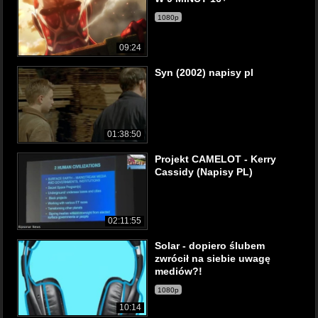
1080p
09:24
Syn (2002) napisy pl
01:38:50
Projekt CAMELOT - Kerry
Cassidy (Napisy PL)
02:11:55
Solar - dopiero ślubem
zwrócił na siebie uwagę
mediów?!
1080p
10:14