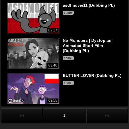
asdfmovie11 (Dubbing PL)
1080p
02:27
No Monsters | Dystopian
Animated Short Film
(Dubbing PL)
1080p
03:40
BUTTER LOVER (Dubbing PL)
1080p
03:55
↤
↦
1