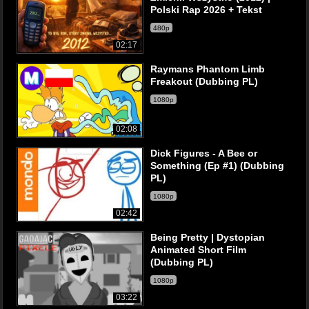
Polski Rap 2026 + Tekst
480p
02:17
Raymans Phantom Limb
Freakout (Dubbing PL)
1080p
02:08
Dick Figures - A Bee or
Something (Ep #1) (Dubbing
PL)
1080p
02:42
Being Pretty | Dystopian
Animated Short Film
(Dubbing PL)
1080p
03:22