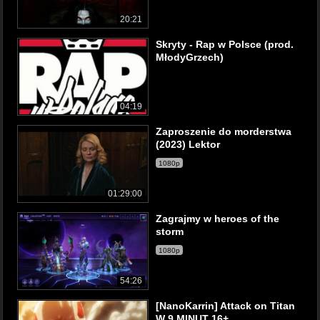
20:21
Skryty - Rap w Polsce (prod.
MłodyGrzech)
04:19
Zaproszenie do morderstwa
(2023) Lektor
1080p
01:29:00
Zagrajmy w heroes of the
storm
1080p
54:26
[NanoKarrin] Attack on Titan
W 9 MINUT 16+