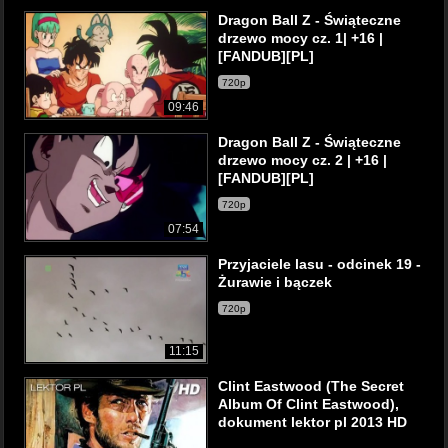
Dragon Ball Z - Świąteczne
drzewo mocy cz. 1| +16 |
[FANDUB][PL]
720p
09:46
Dragon Ball Z - Świąteczne
drzewo mocy cz. 2 | +16 |
[FANDUB][PL]
720p
07:54
Przyjaciele lasu - odcinek 19 -
Żurawie i bączek
720p
11:15
Clint Eastwood (The Secret
Album Of Clint Eastwood),
dokument lektor pl 2013 HD