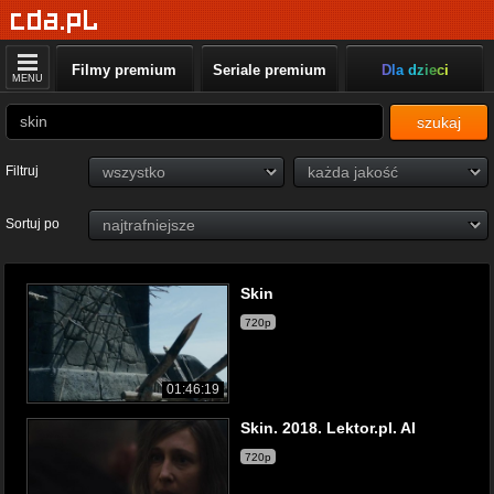
Filmy premium
Seriale premium
Dla dzieci
MENU
szukaj
Filtruj
Sortuj po
Skin
720p
01:46:19
Skin. 2018. Lektor.pl. AI
720p