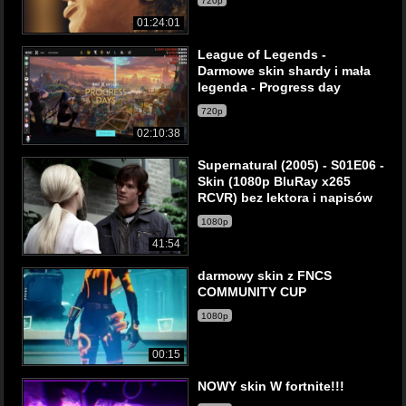
720p
01:24:01
League of Legends -
Darmowe skin shardy i mała
legenda - Progress day
720p
02:10:38
Supernatural (2005) - S01E06 -
Skin (1080p BluRay x265
RCVR) bez lektora i napisów
1080p
41:54
darmowy skin z FNCS
COMMUNITY CUP
1080p
00:15
NOWY skin W fortnite!!!