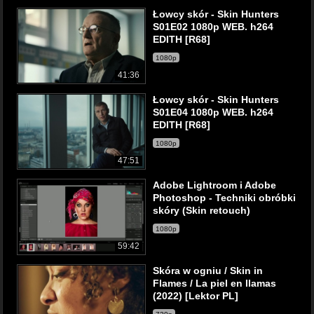
Łowcy skór - Skin Hunters
S01E02 1080p WEB. h264
EDITH [R68]
1080p
41:36
Łowcy skór - Skin Hunters
S01E04 1080p WEB. h264
EDITH [R68]
1080p
47:51
Adobe Lightroom i Adobe
Photoshop - Techniki obróbki
skóry (Skin retouch)
1080p
59:42
Skóra w ogniu / Skin in
Flames / La piel en llamas
(2022) [Lektor PL]