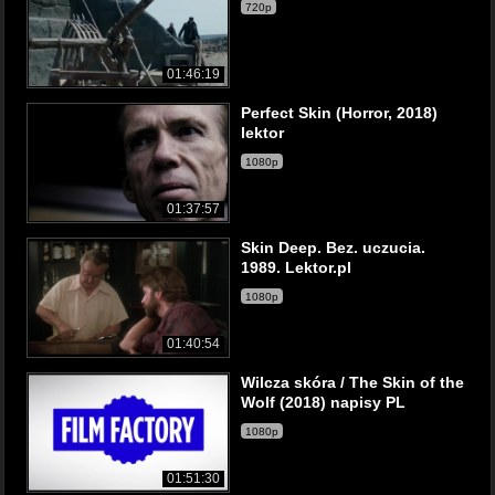
720p
01:46:19
Perfect Skin (Horror, 2018)
lektor
1080p
01:37:57
Skin Deep. Bez. uczucia.
1989. Lektor.pl
1080p
01:40:54
Wilcza skóra / The Skin of the
Wolf (2018) napisy PL
1080p
01:51:30