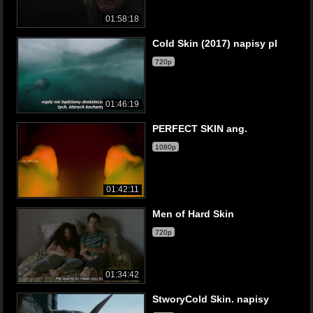
01:58:18
Cold Skin (2017) napisy pl
720p
01:46:19
PERFECT SKIN ang.
1080p
01:42:11
Men of Hard Skin
720p
01:34:42
StworyCold Skin. napisy