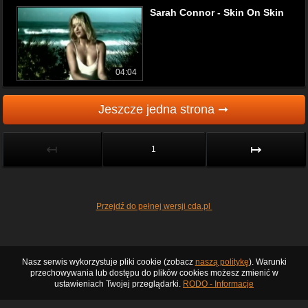
Sarah Connor - Skin On Skin
04:04
Jeszcze jedna strona ➞
↤
↦
1
Przejdź do pełnej wersji cda.pl
Nasz serwis wykorzystuje pliki cookie (zobacz
naszą politykę
). Warunki
przechowywania lub dostępu do plików cookies możesz zmienić w
ustawieniach Twojej przeglądarki.
RODO - Informacje