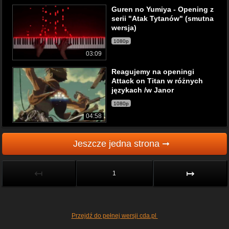
Guren no Yumiya - Opening z
serii "Atak Tytanów" (smutna
wersja)
1080p
03:09
Reagujemy na openingi
Attack on Titan w różnych
językach /w Janor
1080p
04:58
Jeszcze jedna strona ➞
↤
↦
1
Przejdź do pełnej wersji cda.pl