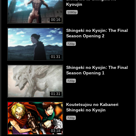
Kyoujin
1080p
00:16
Shingeki no Kyojin: The Final
Season Opening 2
720p
01:31
Shingeki no Kyojin: The Final
Season Opening 1
720p
01:31
Koutetsujou no Kabaneri
Shingeki no Kyojin
720p
03:18