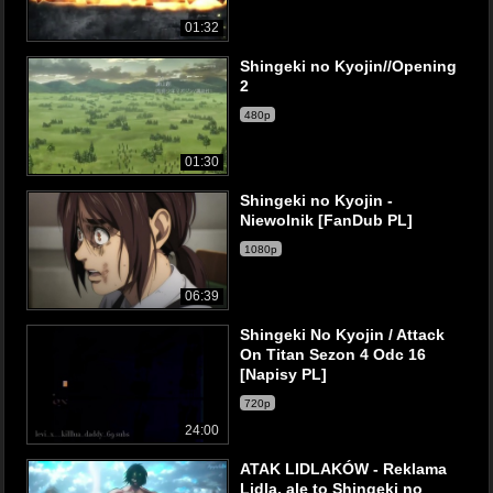
01:32
Shingeki no Kyojin//Opening
2
480p
01:30
Shingeki no Kyojin -
Niewolnik [FanDub PL]
1080p
06:39
Shingeki No Kyojin / Attack
On Titan Sezon 4 Odc 16
[Napisy PL]
720p
24:00
ATAK LIDLAKÓW - Reklama
Lidla, ale to Shingeki no