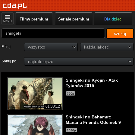
Filmy premium
Seriale premium
Dla dzieci
MENU
szukaj
Filtruj
Sortuj po
Shingeki no Kyojin - Atak
Tytanów 2015
720p
01:38:12
Shingeki no Bahamut:
Manaria Friends Odcinek 9
1080p