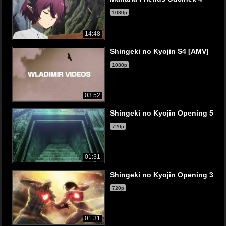
1080p
14:48
Shingeki no Kyojin S4 [AMV]
1080p
03:52
Shingeki no Kyojin Opening 5
720p
01:31
Shingeki no Kyojin Opening 3
720p
01:31