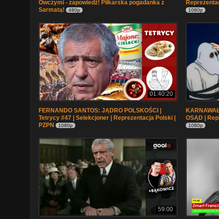
Owczymi - zapowiedź! Piłkarska pogadanka z
Reprezentac
Sarmatą!
480p
1080p
01:40:20
FERNANDO SANTOS: JĄDRO POLSKOŚCI |
KARNAWAŁ
Tetrycy #47 | Selekcjoner | Reprezentacja Polski |
OSĄD | Repr
PZPN
1080p
1080p
59:00