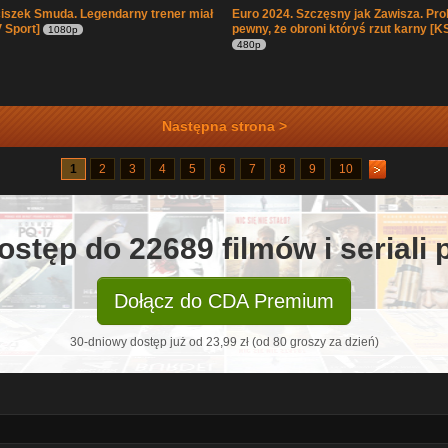
iszek Smuda. Legendarny trener miał
Euro 2024. Szczęsny jak Zawisza. Pro
 Sport]
pewny, że obroni któryś rzut karny [K
1080p
480p
Następna strona >
1
2
3
4
5
6
7
8
9
10
ostęp do 22689 filmów i seriali
Dołącz do CDA Premium
30-dniowy dostęp już od 23,99 zł (od 80 groszy za dzień)