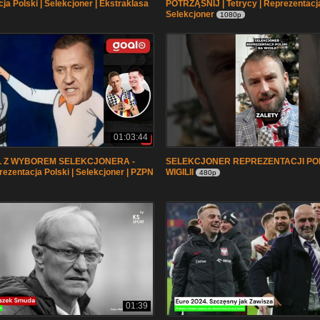
ja Polski | Selekcjoner | Ekstraklasa
POTRZĄŚNIJ | Tetrycy | Reprezentacja
Selekcjoner
1080p
01:03:44
 Z WYBOREM SELEKCJONERA -
SELEKCJONER REPREZENTACJI PO
ezentacja Polski | Selekcjoner | PZPN
WIGILII
480p
01:39