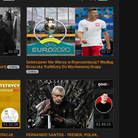
01:55
02:57
r
Selekcjoner Nie Wierzy w Reprezentację? Według
ort]
Brzęczka Trafiliśmy Do Wyrównanej Grupy
1080p
1080p
01:32:58
01:49:15
NTACJĄ
FERNANDO SANTOS - TRENER, POLAK,