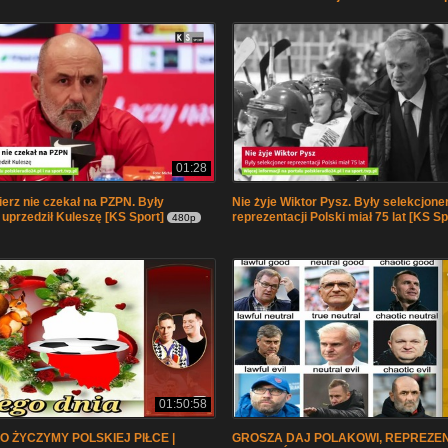
01:28
ierz nie czekał na PZPN. Były
Nie żyje Wiktor Pysz. Były selekcjone
 uprzedził Kuleszę [KS Sport]
reprezentacji Polski miał 75 lat [KS Sp
480p
01:50:58
O ŻYCZYMY POLSKIEJ PIŁCE |
GROSZA DAJ POLAKOWI, REPREZE