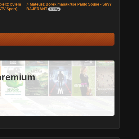
bierz: byłem
⚡ Mateusz Borek masakruje Paulo Souse - SIWY
STV Sport]
BAJERANT
1080p
 premium