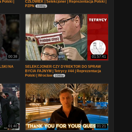
 Polski |
CZŁOWIEK | Selekcjoner | Reprezentacja Polski |
PZPN
1080p
00:38
01:57:41
LSKI NA
SELEKCJONER CZY DYREKTOR DO SPRAW
BYCIA FAJNYM | Tetrycy #44 | Reprezentacja
Polski | Wrocław
1080p
01:40
01:21