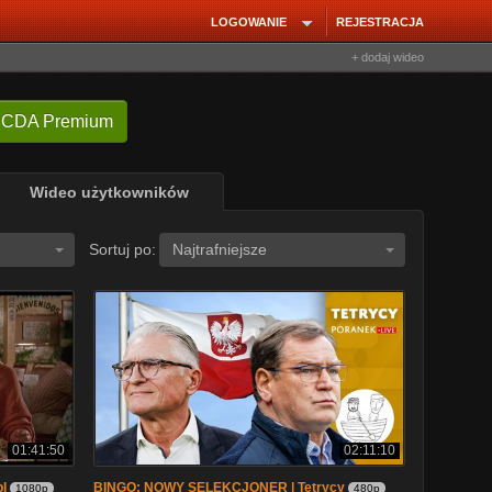
LOGOWANIE
REJESTRACJA
+ dodaj wideo
 CDA Premium
Wideo użytkowników
Sortuj po:
Najtrafniejsze
01:41:50
02:11:10
pl
BINGO: NOWY SELEKCJONER | Tetrycy
1080p
480p