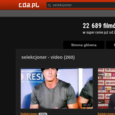
2
2
6
8
9
film
w super cenie już od 2
Strona główna
selekcjoner
- video (260)
00:22
Selekcjoner
Selekcjoner
720p