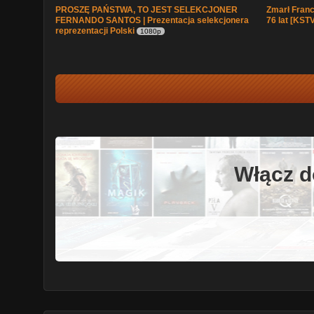
PROSZĘ PAŃSTWA, TO JEST SELEKCJONER
Zmarł Franc
FERNANDO SANTOS | Prezentacja selekcjonera
76 lat [KSTV
reprezentacji Polski
1080p
Włącz d