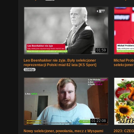
01:59
Leo Beenhakker nie żyje. Były selekcjoner
Michał Prob
reprezentacji Polski miał 82 lata [KS Sport]
selekcjoner
1080p
01:22:08
Nowy selekcjoner, powołania, mecz z Wyspami
2023: CZEG