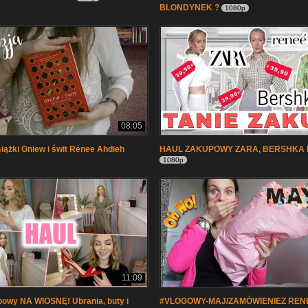
BLONDYNEK ?
1080p
08:05
iążki Gniew i świt Renee Ahdieh
HAUL ZAKUPOWY ZARA, BERSHKA 
1080p
11:09
owy NA WIOSNĘ! Ubrania, buty i
#VLOGOWY-MAJ/ZAMÓWIENIEZ RENE