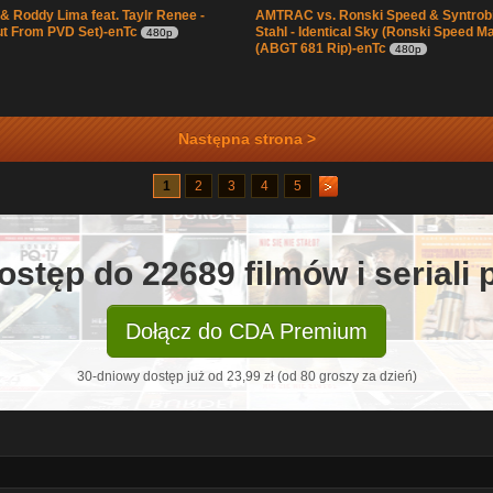
 & Roddy Lima feat. Taylr Renee -
AMTRAC vs. Ronski Speed & Syntrob
ut From PVD Set)-enTc
Stahl - Identical Sky (Ronski Speed M
480p
(ABGT 681 Rip)-enTc
480p
Następna strona >
1
2
3
4
5
ostęp do 22689 filmów i seriali
Dołącz do CDA Premium
30-dniowy dostęp już od 23,99 zł (od 80 groszy za dzień)