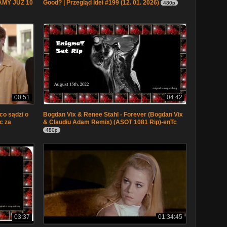
AMY JUZ 10
Good? | Przegląd Idei #199 (12. 01. 2026)
480p
00:51
04:42
co sądzi o
Bogdan Vix & Renee Stahl - Forever (Bogdan Vix
ąc za
& Claudiu Adam Remix) (ASOT 1081 Rip)-enTc
480p
03:37
01:34:45