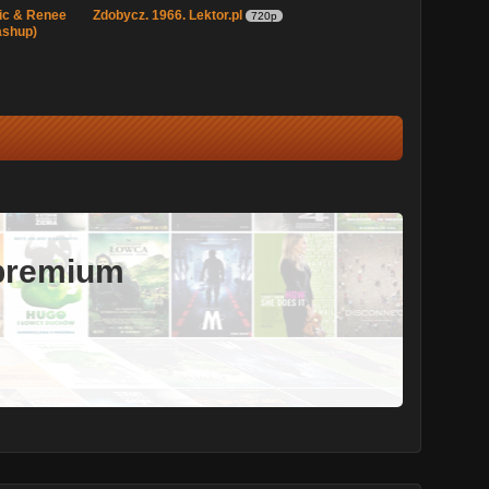
ic & Renee
Zdobycz. 1966. Lektor.pl
720p
ashup)
 premium