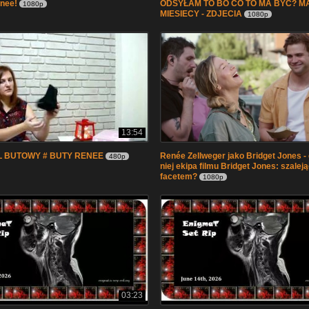
enee!
ODSYŁAM TO BO CO TO MA BYC? M
1080p
MIESIECY - ZDJECIA
1080p
13:54
 BUTOWY # BUTY RENEE
Renée Zellweger jako Bridget Jones - 
480p
niej ekipa filmu Bridget Jones: szalej
facetem?
1080p
03:23