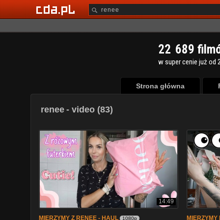
2
2
6
8
9
film
w super cenie już od 2
Strona główna
renee
- video (83)
14:49
MIERZYMY Z RENEE - HAUL
MIERZYMY 
1080p