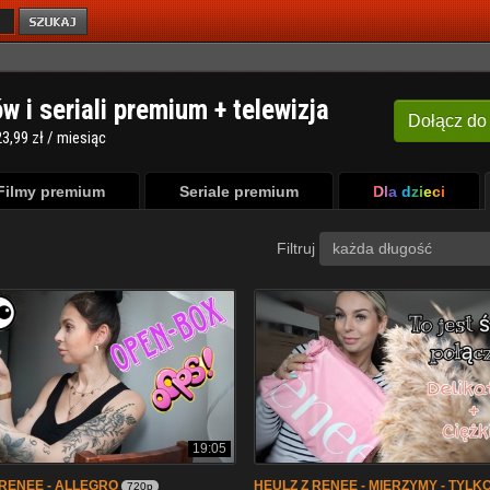
ów i seriali premium + telewizja
Dołącz
do
3,99 zł / miesiąc
Filmy premium
Seriale premium
Dla dzieci
Filtruj
każda długość
19:05
RENEE - ALLEGRO
HEULZ Z RENEE - MIERZYMY - TYLK
720p