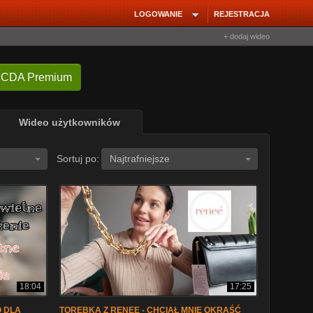
LOGOWANIE
REJESTRACJA
+ dodaj wideo
 CDA Premium
Wideo użytkowników
Sortuj po:
Najtrafniejsze
18:04
17:25
O DLA
TOREBKA Z RENEE - CHCIAŁ MNIE OKRAŚĆ