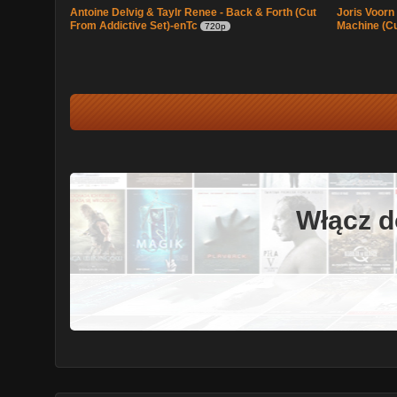
Antoine Delvig & Taylr Renee - Back & Forth (Cut
Joris Voorn
From Addictive Set)-enTc
Machine (C
720p
Włącz d