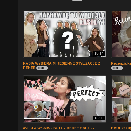
19:14
KASIA WYBIERA MI JESIENNE STYLIZACJE Z
Recenzja ks
RENEE
1080p
1080p
13:50
#VLOGOWY-MAJ/ BUTY Z RENEE HAUL - Z
HAUL zakup