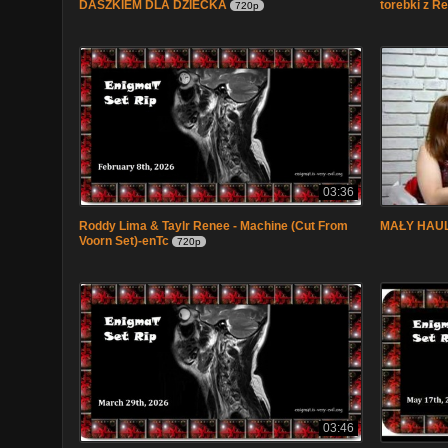
DASZKIEM DLA DZIECKA
torebki z R
720p
03:36
Roddy Lima & Taylr Renee - Machine (Cut From
MAŁY HAUL
Voorn Set)-enTc
720p
03:46