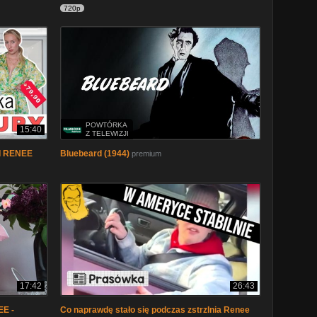
720p
POWTÓRKA
15:40
Z TELEWIZJI
I RENEE
Bluebeard (1944)
premium
17:42
26:43
E -
Co naprawdę stało się podczas zstrzlnia Renee