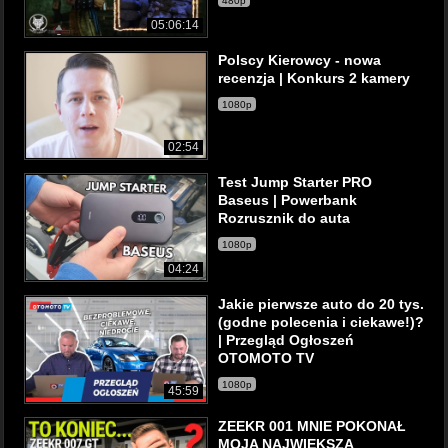
480p
05:06:14
Polscy Kierowcy - nowa
recenzja | Konkurs 2 kamery
1080p
02:54
Test Jump Starter PRO
Baseus | Powerbank
Rozrusznik do auta
1080p
04:24
Jakie pierwsze auto do 20 tys.
(godne polecenia i ciekawe!)?
| Przegląd Ogłoszeń
OTOMOTO TV
1080p
45:59
ZEEKR 001 MNIE POKONAŁ
MOJA NAJWIĘKSZA