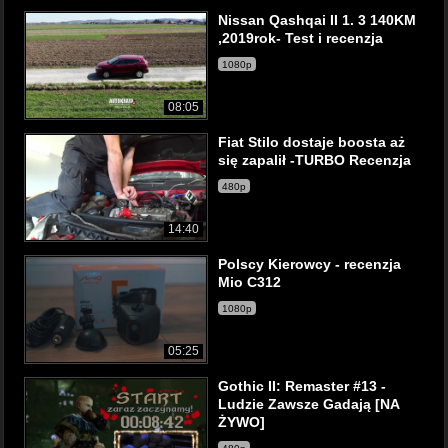
Nissan Qashqai II 1. 3 140KM
,2019rok- Test i recenzja
1080p
08:05
Fiat Stilo dostaje boosta aż
się zapalił -TURBO Recenzja
480p
14:40
Polscy Kierowcy - recenzja
Mio C312
1080p
05:25
Gothic II: Remaster #13 -
Ludzie Zawsze Gadają [NA
ŻYWO]