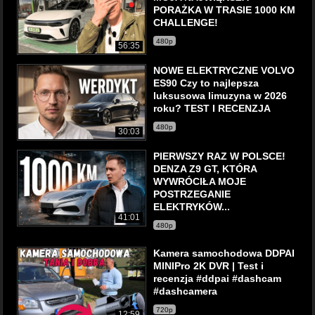
PORAŻKA W TRASIE 1000 KM
CHALLENGE!
480p
56:35
NOWE ELEKTRYCZNE VOLVO
ES90 Czy to najlepsza
luksusowa limuzyna w 2026
roku? TEST I RECENZJA
480p
30:03
PIERWSZY RAZ W POLSCE!
DENZA Z9 GT, KTÓRA
WYWRÓCIŁA MOJE
POSTRZEGANIE
ELEKTRYKÓW...
41:01
480p
Kamera samochodowa DDPAI
MINIPro 2K DVR | Test i
recenzja #ddpai #dashcam
#dashcamera
720p
12:59