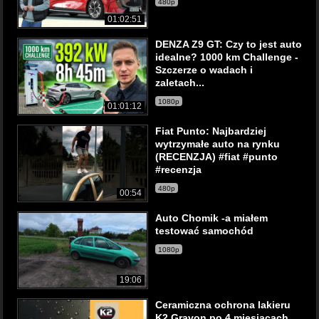
480p
01:02:51
DENZA Z9 GT: Czy to jest auto
idealne? 1000 km Challenge -
Szczerze o wadach i
zaletach...
1080p
01:01:12
Fiat Punto: Najbardziej
wytrzymałe auto na rynku
(RECENZJA) #fiat #punto
#recenzja
480p
00:54
Auto Chomik -a miałem
testować samochód
1080p
19:06
Ceramiczna ochrona lakieru
K2 Gravon po 4 miesiącach