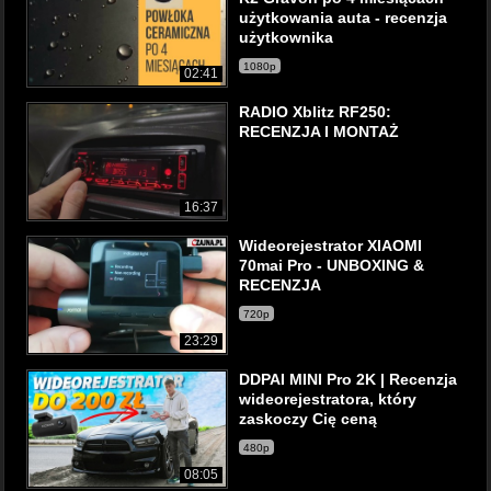
użytkowania auta - recenzja
użytkownika
1080p
02:41
RADIO Xblitz RF250:
RECENZJA I MONTAŻ
16:37
Wideorejestrator XIAOMI
70mai Pro - UNBOXING &
RECENZJA
720p
23:29
DDPAI MINI Pro 2K | Recenzja
wideorejestratora, który
zaskoczy Cię ceną
480p
08:05