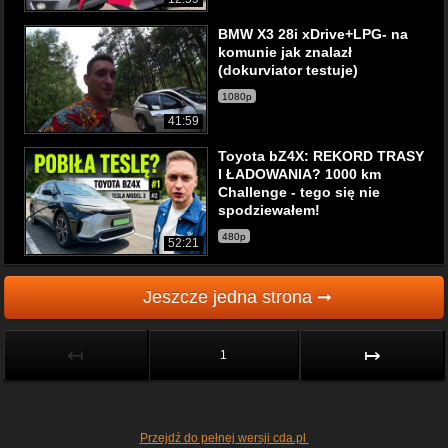
BMW X3 28i xDrive+LPG- na
komunie jak znalazł
(dokurviator testuje)
1080p
41:59
Toyota bZ4X: REKORD TRASY
I ŁADOWANIA? 1000 km
Challenge - tego się nie
spodziewałem!
480p
52:21
Jeszcze jedna strona ➞
↤
↦
1
Przejdź do pełnej wersji cda.pl