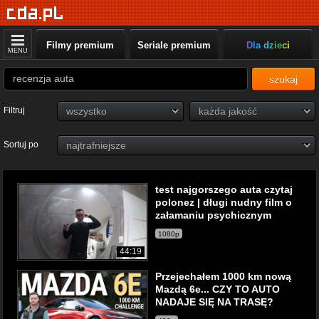
Filmy premium
Seriale premium
Dla dzieci
MENU
szukaj
Filtruj
Sortuj po
test najgorszego auta czytaj
polonez | długi nudny film o
załamaniu psychicznym
1080p
44:19
Przejechałem 1000 km nową
Mazdą 6e... CZY TO AUTO
NADAJE SIĘ NA TRASĘ?