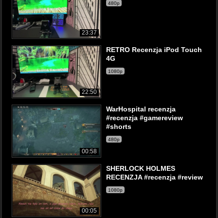
480p
23:37
RETRO Recenzja iPod Touch
4G
1080p
22:50
WarHospital recenzja
#recenzja #gamereview
#shorts
480p
00:58
SHERLOCK HOLMES
RECENZJA #recenzja #review
1080p
00:05