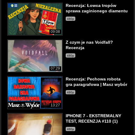
Recenzja: Łowca tropów
sprawa zaginionego diamentu
480p
09:08
Z czym je nas Voidfall?
Recenzja
480p
07:29
Recenzja: Pechowa robota
gra paragrafowa | Masz wybór
480p
13:27
IPHONE 7 - EKSTREMALNY
TEST, RECENZJA #110 (1)
480p