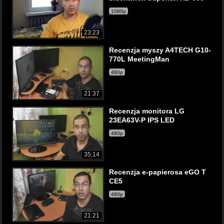
1080p
23:23
Recenzja myszy A4TECH G10-
770L MeetingMan
480p
21:37
Recenzja monitora LG
23EA63V-P IPS LED
480p
35:14
Recenzja e-papierosa eGO T
CE5
480p
21:21