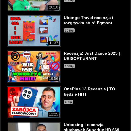
1080p
26:10
Ubongo Travel recenzja i
rozgrywka solo! Egmont
1080p
11:37
Recenzja: Just Dance 2025 |
UBISOFT #RANT
1080p
19:56
OnePlus 13 Recenzja | TO
będzie HIT!
480p
12:25
Unboxing i recenzja
słuchawek Superlux HD 669