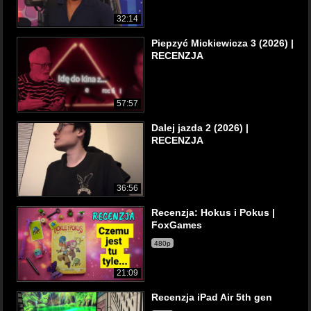
32:14
Piepzyć Mickiewicza 3 (2026) |
RECENZJA
57:57
Dalej jazda 2 (2026) |
RECENZJA
36:56
Recenzja: Hokus i Pokus |
FoxGames
480p
21:09
Recenzja iPad Air 5th gen