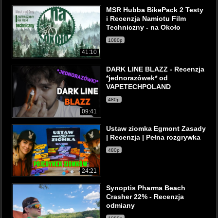
MSR Hubba BikePack 2 Testy
i Recenzja Namiotu Film
Techniczny - na Około
1080p
41:10
DARK LINE BLAZZ - Recenzja
*jednorazówek* od
VAPETECHPOLAND
480p
09:41
Ustaw ziomka Egmont Zasady
| Recenzja | Pełna rozgrywka
480p
24:21
Synoptis Pharma Beach
Crasher 22% - Recenzja
odmiany