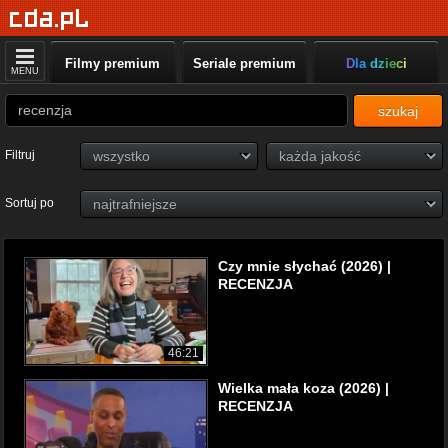
Filmy premium
Seriale premium
Dla dzieci
MENU
szukaj
Filtruj
Sortuj po
Czy mnie słychać (2026) |
RECENZJA
46:21
Wielka mała koza (2026) |
RECENZJA