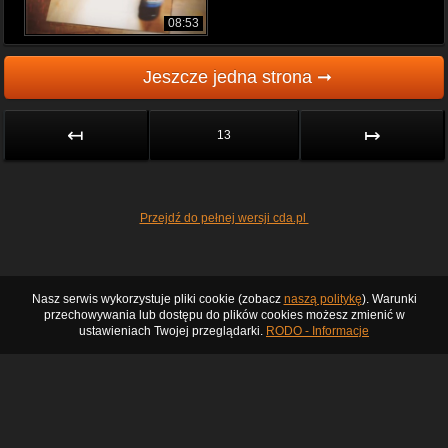
08:53
Jeszcze jedna strona ➞
↤
↦
13
Przejdź do pełnej wersji cda.pl
Nasz serwis wykorzystuje pliki cookie (zobacz
naszą politykę
). Warunki
przechowywania lub dostępu do plików cookies możesz zmienić w
ustawieniach Twojej przeglądarki.
RODO - Informacje