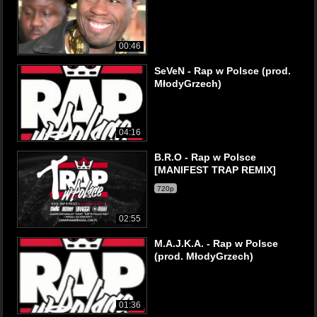
00:46
SeVeN - Rap w Polsce (prod.
MłodyGrzech)
04:16
B.R.O - Rap w Polsce
[MANIFEST TRAP REMIX]
720p
02:55
M.A.J.K.A. - Rap w Polsce
(prod. MłodyGrzech)
01:36