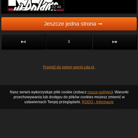
02:46
Jeszcze jedna strona ➞
↤
↦
3
Przejdź do pełnej wersji cda.pl
Nasz serwis wykorzystuje pliki cookie (zobacz
naszą politykę
). Warunki
przechowywania lub dostępu do plików cookies możesz zmienić w
ustawieniach Twojej przeglądarki.
RODO - Informacje