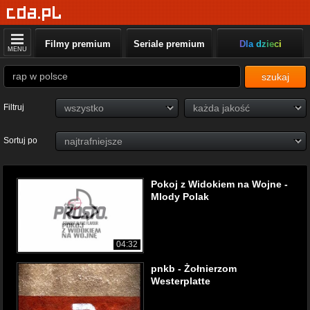
Filmy premium
Seriale premium
Dla dzieci
MENU
szukaj
Filtruj
Sortuj po
Pokoj z Widokiem na Wojne -
Mlody Polak
04:32
pnkb - Żołnierzom
Westerplatte