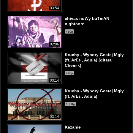
03:54
chivas noWy baTmAN -
nightcore
480p
02:06
Kruchy - Wybory Gestej Mgły
(ft. ArEs , Adula) (gitara
Chemik)
720p
03:14
Kruchy - Wybory Gestej Mgły
(ft. ArEs , Adula)
1080p
03:14
Kazanie