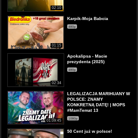
02:10
Karpik-Moja Babcia
480p
01:15
Apokalipsa - Macie
prezydenta (2025)
480p
02:34
LEGALIZACJA MARIHUANY W
POLSCE: ZNAMY
KONKRETNĄ DATĘ! | MOPS
#MamTemat 13
1080p
01:09:45
50 Cent już w polsce!