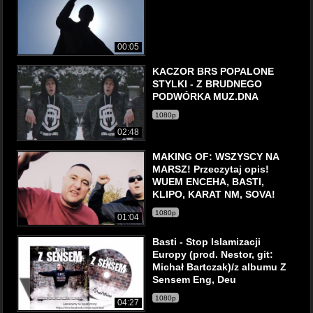
00:05
KACZOR BRS POPALONE
STYLKI - Z BRUDNEGO
PODWÓRKA MUZ.DNA
1080p
02:48
MAKING OF: WSZYSCY NA
MARSZ! Przeczytaj opis!
WUEM ENCEHA, BASTI,
KLIPO, KARAT NM, SOVA!
1080p
01:04
Basti - Stop Islamizacji
Europy (prod. Nestor, git:
Michał Bartczak)/z albumu Z
Sensem Eng, Deu
1080p
04:27