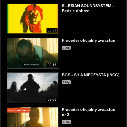
SILESIAN SOUNDSYSTEM -
Będzie dobrze
03:37
Proceder oficjalny zwiastun
720p
02:15
BGS - SIŁA NIECZYSTA (INCG)
720p
03:09
Proceder oficjalny zwiastun
nr 2
480p