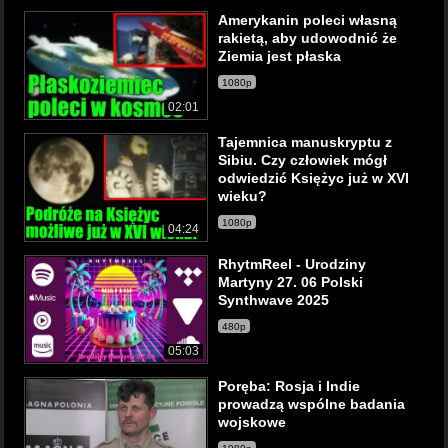
Amerykanin poleci własną
rakietą, aby udowodnić że
Ziemia jest płaska
1080p
02:01
Tajemnica manuskryptu z
Sibiu. Czy człowiek mógł
odwiedzić Księżyc już w XVI
wieku?
1080p
04:24
RhytmReel - Urodziny
Martyny 27. 06 Polski
Synthwave 2025
480p
05:03
Poręba: Rosja i Indie
prowadzą wspólne badania
wojskowe