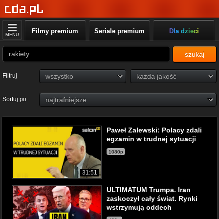
Filmy premium
Seriale premium
Dla dzieci
MENU
szukaj
Filtruj
Sortuj po
Paweł Zalewski: Polacy zdali
egzamin w trudnej sytuacji
1080p
31:51
ULTIMATUM Trumpa. Iran
zaskoczył cały świat. Rynki
wstrzymują oddech