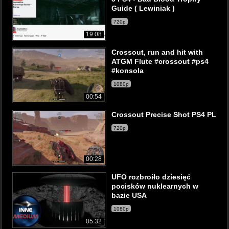
Guide ( Lewiniak )
720p
19:08
Crossout, run and hit with
ATGM Flute #crossout #ps4
#konsola
1080p
00:54
Crossout Precise Shot PS4 PL
720p
00:28
UFO rozbroiło dziesięć
pocisków nuklearnych w
bazie USA
1080p
05:32