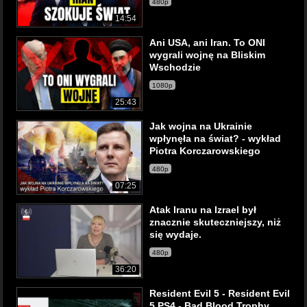
480p
14:54
Ani USA, ani Iran. To ONI
wygrali wojnę na Bliskim
Wschodzie
1080p
25:43
Jak wojna na Ukrainie
wpłynęła na świat? - wykład
Piotra Korczarowskiego
480p
07:25
Atak Iranu na Izrael był
znacznie skuteczniejszy, niż
się wydaje.
480p
36:20
Resident Evil 5 - Resident Evil
5 PS4 - Bad Blood Trophy