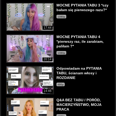
MOCNE PYTANIA TABU 3 *czy
bałam się pierwszego razu?*
1080p
17:44
MOCNE PYTANIA TABU 4
*pierwszy raz, ile zarabiam,
paliłam ?*
1080p
20:14
Odpowiadam na PYTANIA
TABU, ścianam włosy i
ROZDANIE
480p
14:46
Q&A BEZ TABU / PORÓD,
MACIERZYŃSTWO, MOJA
PRACA