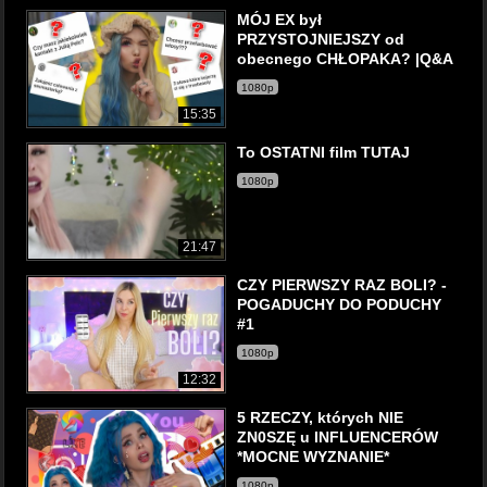
MÓJ EX był
PRZYSTOJNIEJSZY od
obecnego CHŁOPAKA? |Q&A
1080p
15:35
To OSTATNI film TUTAJ
1080p
21:47
CZY PIERWSZY RAZ BOLI? -
POGADUCHY DO PODUCHY
#1
1080p
12:32
5 RZECZY, których NIE
ZN0SZĘ u INFLUENCERÓW
*MOCNE WYZNANIE*
1080p