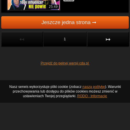
25:49
Jeszcze jedna strona ➞
↤
↦
1
Przejdź do pełnej wersji cda.pl
Nasz serwis wykorzystuje pliki cookie (zobacz
naszą politykę
). Warunki
przechowywania lub dostępu do plików cookies możesz zmienić w
ustawieniach Twojej przeglądarki.
RODO - Informacje