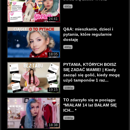
480p
24:41
Q&A: mieszkanie, dzieci i
pytania, które regularnie
dostaję
480p
18:05
PYTANIA, KTÓRYCH BOISZ
SIĘ ZADAĆ MAMIE! | Kiedy
zacząć się golić, kiedy mogę
użyć tamponów 1 raz...
1080p
19:15
TO zdarzyło się w pociągu
*MIAŁAM 14 lat BAŁAM SIĘ
ICH... *
1080p
18:38