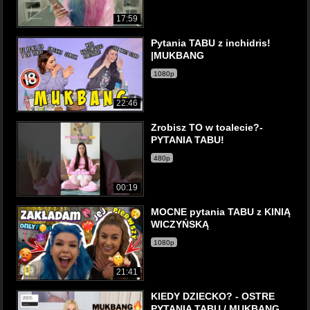
17:59
Pytania TABU z inchidris!
|MUKBANG
1080p
22:46
Zrobisz TO w toalecie?-
PYTANIA TABU!
480p
00:19
MOCNE pytania TABU z KINIĄ
WICZYŃSKĄ
1080p
21:41
KIEDY DZIECKO? - OSTRE
PYTANIA TABU / MUKBANG