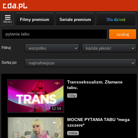
Filmy premium
Seriale premium
Dla dzieci
MENU
szukaj
Filtruj
Sortuj po
Transseksualizm. Złamane
tabu.
720p
52:59
MOCNE PYTANIA TABU *mega
szczere*
1080p