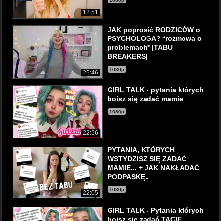
1080p
12:51
JAK poprosić RODZICÓW o
PSYCHOLOGA? *rozmowa o
problemach* |TABU
BREAKERS|
1080p
25:46
GIRL TALK - pytania których
boisz się zadać mamie
1080p
22:56
PYTANIA, KTÓRYCH
WSTYDZISZ SIĘ ZADAĆ
MAMIE... + JAK NAKŁADAĆ
PODPASKĘ..
1080p
22:05
GIRL TALK - Pytania których
boisz się zadać TACIE