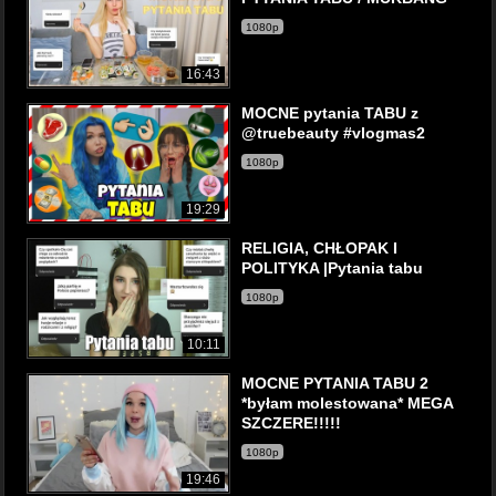
1080p
16:43
MOCNE pytania TABU z
@truebeauty #vlogmas2
1080p
19:29
RELIGIA, CHŁOPAK I
POLITYKA |Pytania tabu
1080p
10:11
MOCNE PYTANIA TABU 2
*byłam molestowana* MEGA
SZCZERE!!!!!
1080p
19:46