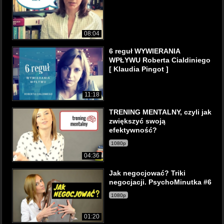
08:04
6 reguł WYWIERANIA
WPŁYWU Roberta Cialdiniego
[ Klaudia Pingot ]
11:18
TRENING MENTALNY, czyli jak
zwiększyć swoją
efektywność?
1080p
04:36
Jak negocjować? Triki
negocjacji. PsychoMinutka #6
1080p
01:20