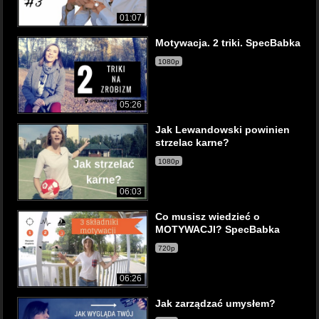
01:07
Motywacja. 2 triki. SpecBabka
1080p
05:26
Jak Lewandowski powinien
strzelac karne?
1080p
06:03
Co musisz wiedzieć o
MOTYWACJI? SpecBabka
720p
06:26
Jak zarządzać umysłem?