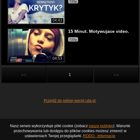
720p
04:43
15 Minut. Motywujace video.
720p
04:53
↤
↦
1
Przejdź do pełnej wersji cda.pl
Nasz serwis wykorzystuje pliki cookie (zobacz
naszą politykę
). Warunki
przechowywania lub dostępu do plików cookies możesz zmienić w
ustawieniach Twojej przeglądarki.
RODO - Informacje