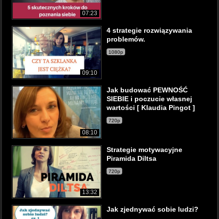
07:23
4 strategie rozwiązywania
problemów.
1080p
09:10
Jak budować PEWNOŚĆ
SIEBIE i poczucie własnej
wartości [ Klaudia Pingot ]
720p
08:10
Strategie motywacyjne
Piramida Diltsa
720p
13:32
Jak zjednywać sobie ludzi?