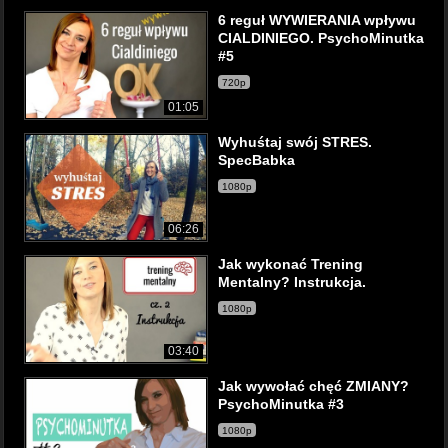
6 reguł WYWIERANIA wpływu
CIALDINIEGO. PsychoMinutka
#5
720p
01:05
Wyhuśtaj swój STRES.
SpecBabka
1080p
06:26
Jak wykonać Trening
Mentalny? Instrukcja.
1080p
03:40
Jak wywołać chęć ZMIANY?
PsychoMinutka #3
1080p