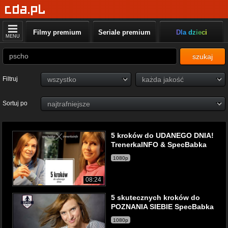
Filmy premium
Seriale premium
Dla dzieci
MENU
szukaj
Filtruj
Sortuj po
5 kroków do UDANEGO DNIA!
TrenerkaINFO & SpecBabka
1080p
08:24
5 skutecznych kroków do
POZNANIA SIEBIE SpecBabka
1080p