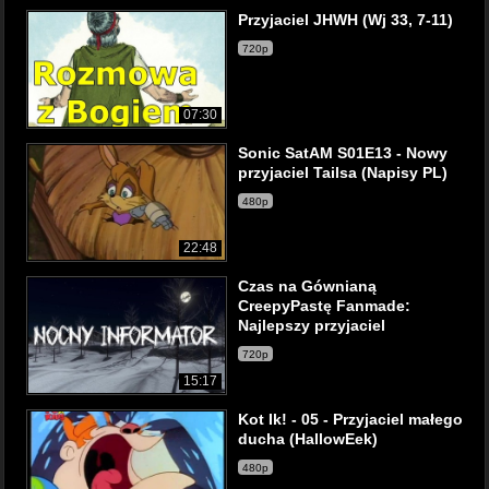
Przyjaciel JHWH (Wj 33, 7-11)
720p
07:30
Sonic SatAM S01E13 - Nowy
przyjaciel Tailsa (Napisy PL)
480p
22:48
Czas na Gównianą
CreepyPastę Fanmade:
Najlepszy przyjaciel
720p
15:17
Kot Ik! - 05 - Przyjaciel małego
ducha (HallowEek)
480p