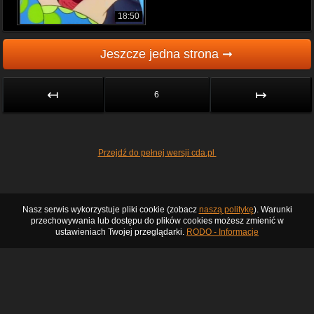
18:50
Jeszcze jedna strona ➞
↤
↦
6
Przejdź do pełnej wersji cda.pl
Nasz serwis wykorzystuje pliki cookie (zobacz
naszą politykę
). Warunki
przechowywania lub dostępu do plików cookies możesz zmienić w
ustawieniach Twojej przeglądarki.
RODO - Informacje