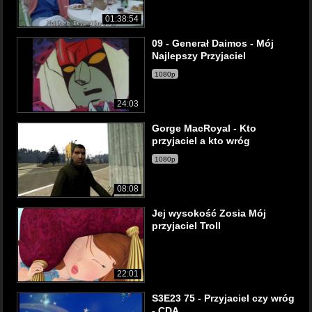
01:38:54
09 - Generał Daimos - Mój
Najlepszy Przyjaciel
1080p
24:03
Gorge MacRoyal - Kto
przyjaciel a kto wróg
1080p
08:08
Jej wysokość Zosia Mój
przyjaciel Troll
22:01
S3E23 75 - Przyjaciel czy wróg
- CDA