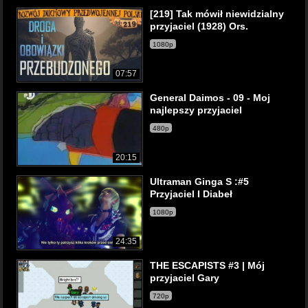
[219] Tak mówił niewidzialny
przyjaciel (1928) Ors.
1080p
07:57
General Daimos - 09 - Moj
najlepszy przyjaciel
480p
20:15
Ultraman Ginga S :#5
Przyjaciel I Diabeł
1080p
24:35
THE ESCAPISTS #3 | Mój
przyjaciel Gary
720p