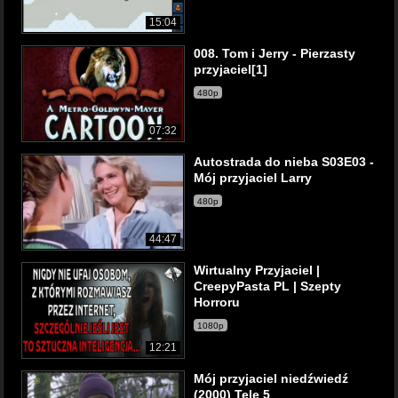
15:04
008. Tom i Jerry - Pierzasty
przyjaciel[1]
480p
07:32
Autostrada do nieba S03E03 -
Mój przyjaciel Larry
480p
44:47
Wirtualny Przyjaciel |
CreepyPasta PL | Szepty
Horroru
1080p
12:21
Mój przyjaciel niedźwiedź
(2000) Tele 5