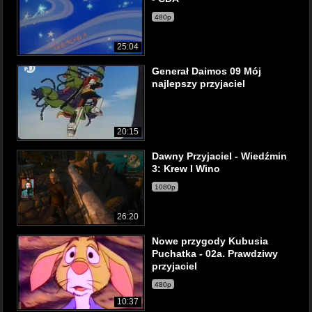
480p
25:04
Generał Daimos 09 Mój
najlepszy przyjaciel
20:15
Dawny Przyjaciel - Wiedźmin
3: Krew I Wino
1080p
26:20
Nowe przygody Kubusia
Puchatka - 02a. Prawdziwy
przyjaciel
480p
10:37