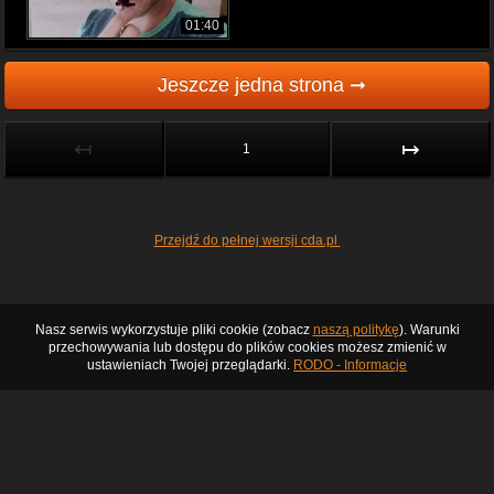
01:40
Jeszcze jedna strona ➞
↤
↦
1
Przejdź do pełnej wersji cda.pl
Nasz serwis wykorzystuje pliki cookie (zobacz
naszą politykę
). Warunki
przechowywania lub dostępu do plików cookies możesz zmienić w
ustawieniach Twojej przeglądarki.
RODO - Informacje