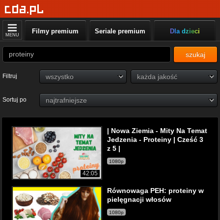
Filmy premium
Seriale premium
Dla dzieci
MENU
szukaj
Filtruj
Sortuj po
| Nowa Ziemia - Mity Na Temat
Jedzenia - Proteiny | Cześć 3
z 5 |
1080p
42:05
Równowaga PEH: proteiny w
pielęgnacji włosów
1080p