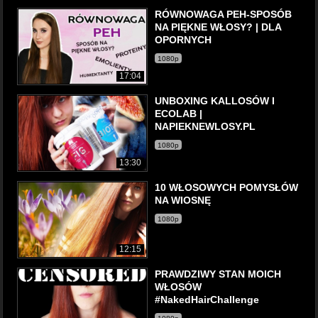
RÓWNOWAGA PEH-SPOSÓB
NA PIĘKNE WŁOSY? | DLA
OPORNYCH
1080p
17:04
UNBOXING KALLOSÓW I
ECOLAB |
NAPIEKNEWLOSY.PL
1080p
13:30
10 WŁOSOWYCH POMYSŁÓW
NA WIOSNĘ
1080p
12:15
PRAWDZIWY STAN MOICH
WŁOSÓW
#NakedHairChallenge