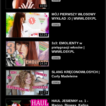
1080p
10:50
MÓJ PIERWSZY WŁOSOWY
WYKŁAD :O | WWWLOSY.PL
1080p
12:24
3z3: EMOLIENTY w
pielęgnacji włosów |
WWWLOSY.PL
1080p
14:34
SLANG KRĘCONOWŁOSYCH |
Curly Madeleine
1080p
11:23
HAUL JESIENNY cz. 1 -
Marion, Biowax, Kallos