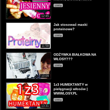
1080p
12:45
Jak stosować maski
proteinowe?
1080p
11:58
ODŻYWKA BIAŁKOWA NA
WŁOSY???
1080p
10:09
1z3 HUMEKTANTY w
pielęgnacji włosów |
WWWLOSY.PL
1080p
13:31