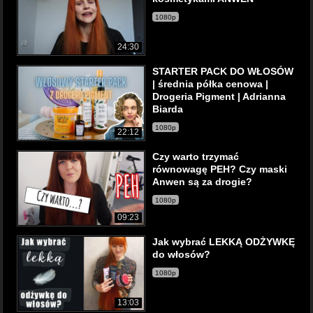
1080p
24:30
STARTER PACK DO WŁOSÓW
| średnia półka cenowa |
Drogeria Pigment | Adrianna
Biarda
1080p
22:12
Czy warto trzymać
równowagę PEH? Czy maski
Anwen są za drogie?
1080p
09:23
Jak wybrać LEKKĄ ODŻYWKĘ
do włosów?
1080p
13:03