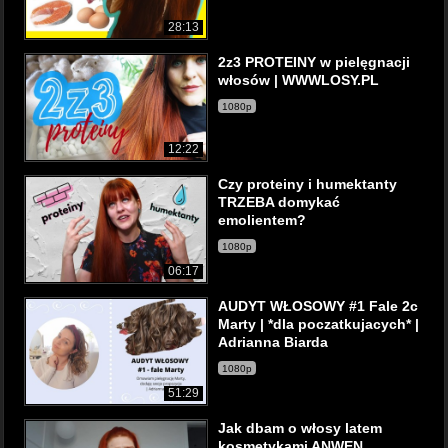
28:13
2z3 PROTEINY w pielęgnacji
włosów | WWWLOSY.PL
1080p
12:22
Czy proteiny i humektanty
TRZEBA domykać
emolientem?
1080p
06:17
AUDYT WŁOSOWY #1 Fale 2c
Marty | *dla poczatkujacych* |
Adrianna Biarda
1080p
51:29
Jak dbam o włosy latem
kosmetykami ANWEN