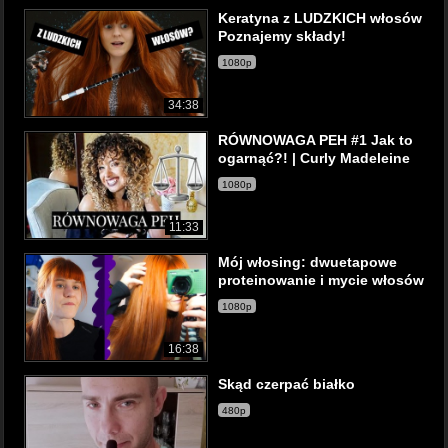
Keratyna z LUDZKICH włosów
Poznajemy składy!
1080p
34:38
RÓWNOWAGA PEH #1 Jak to
ogarnąć?! | Curly Madeleine
1080p
11:33
Mój włosing: dwuetapowe
proteinowanie i mycie włosów
1080p
16:38
Skąd czerpać białko
480p