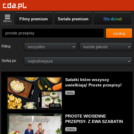
Filmy premium
Seriale premium
Dla dzieci
MENU
szukaj
Filtruj
Sortuj po
Sałatki które wszyscy
uwielbiają! Proste przepisy!
480p
09:00
PROSTE WIOSENNE
PRZEPISY- Z EWA SZABATIN
1080p