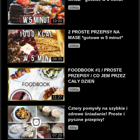
1080p
10:00
2 PROSTE PRZEPISY NA
MASE *gotowe w 5 minut*
1080p
08:35
FOODBOOK #1 / PROSTE
PRZEPISY / CO JEM PRZEZ
CAŁY DZIEŃ
1080p
11:27
Cztery pomysły na szybkie i
zdrowe śniadanie! Proste i
pyszne przepisy!
480p
07:20