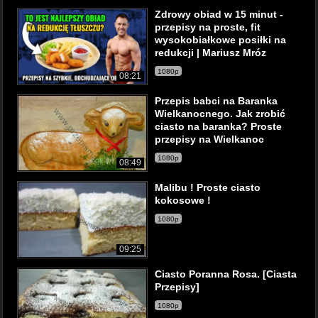
Zdrowy obiad w 15 minut -
przepisy na proste, fit
wysokobiałkowe posiłki na
redukcji | Mariusz Mróz
1080p
08:21
Przepis babci na Baranka
Wielkanocnego. Jak zrobić
ciasto na baranka? Proste
przepisy na Wielkanoc
1080p
08:49
Malibu ! Proste ciasto
kokosowe !
1080p
09:25
Ciasto Poranna Rosa. [Ciasta
Przepisy]
1080p