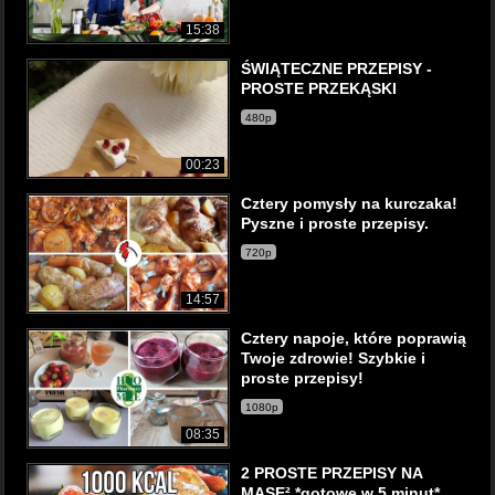
15:38
ŚWIĄTECZNE PRZEPISY -
PROSTE PRZEKĄSKI
480p
00:23
Cztery pomysły na kurczaka!
Pyszne i proste przepisy.
720p
14:57
Cztery napoje, które poprawią
Twoje zdrowie! Szybkie i
proste przepisy!
1080p
08:35
2 PROSTE PRZEPISY NA
MASE² *gotowe w 5 minut*