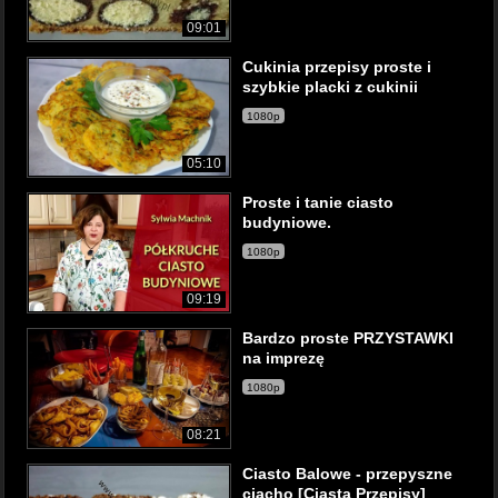
09:01
Cukinia przepisy proste i
szybkie placki z cukinii
1080p
05:10
Proste i tanie ciasto
budyniowe.
1080p
09:19
Bardzo proste PRZYSTAWKI
na imprezę
1080p
08:21
Ciasto Balowe - przepyszne
ciacho [Ciasta Przepisy]