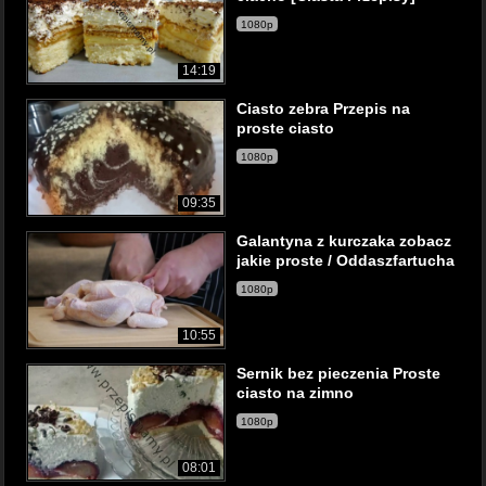
1080p
14:19
Ciasto zebra Przepis na
proste ciasto
1080p
09:35
Galantyna z kurczaka zobacz
jakie proste / Oddaszfartucha
1080p
10:55
Sernik bez pieczenia Proste
ciasto na zimno
1080p
08:01