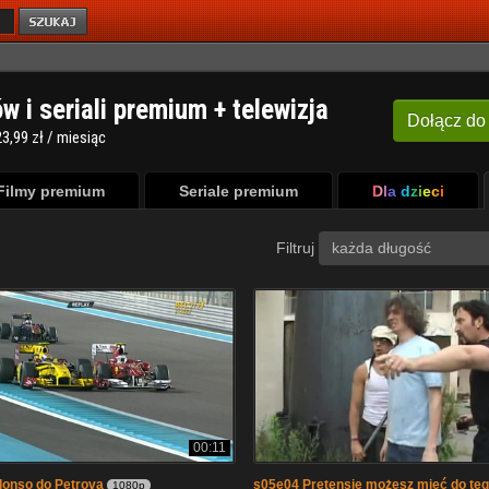
ów i seriali premium + telewizja
Dołącz
do
3,99 zł / miesiąc
Filmy premium
Seriale premium
Dla dzieci
Filtruj
każda długość
00:11
lonso do Petrova
s05e04 Pretensje możesz mieć do teg
1080p