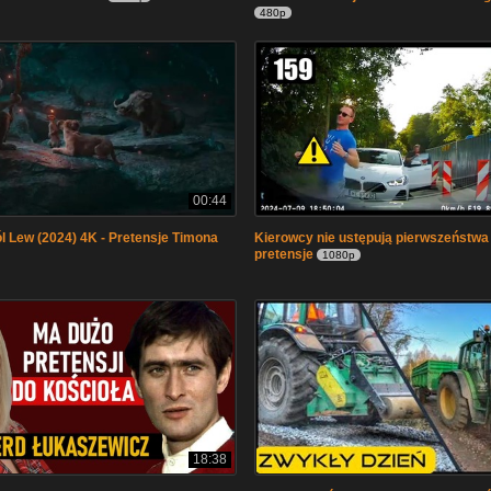
480p
00:44
l Lew (2024) 4K - Pretensje Timona
Kierowcy nie ustępują pierwszeństwa 
pretensje
1080p
18:38