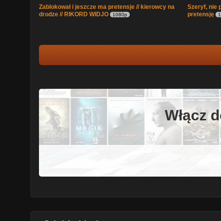
Zablokował i jeszcze ma pretensje // kierowcy na
Szeryf, nie 
drodze // RIKORD WIDJO
pretensję
1080p
1
Włącz d