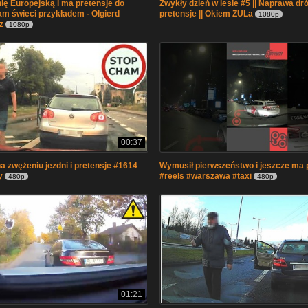
ię Europejską i ma pretensje do
Zwykły dzień w lesie #5 || Naprawa dró
am świeci przykładem - Olgierd
pretensje || Okiem ZULa
1080p
z
1080p
00:37
a zwężeniu jezdni i pretensje #1614
Wymusił pierwszeństwo i jeszcze ma 
y
#reels #warszawa #taxi
480p
480p
01:21