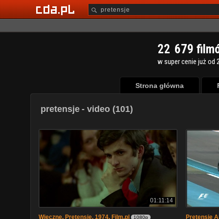
2
2
6
7
9
film
w super cenie już od 2
Strona główna
pretensje
- video (101)
01:11:14
Wieczne. Pretensje. 1974. Film.pl
Pretensje A
1080p