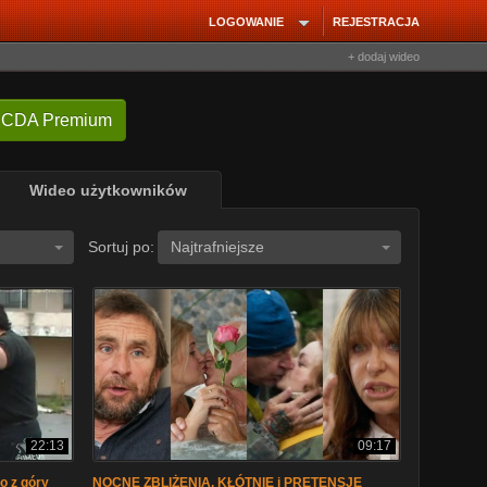
LOGOWANIE
REJESTRACJA
+ dodaj wideo
 CDA Premium
Wideo użytkowników
Sortuj po:
Najtrafniejsze
22:13
09:17
o z góry
NOCNE ZBLIŻENIA, KŁÓTNIE i PRETENSJE