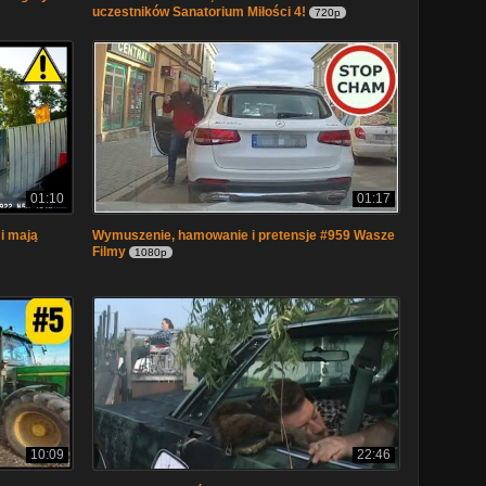
uczestników Sanatorium Miłości 4!
720p
01:10
01:17
i mają
Wymuszenie, hamowanie i pretensje #959 Wasze
Filmy
1080p
10:09
22:46