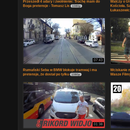
Przeszedł 4 udary i zwolnienie: Trochę mam do
Walczy o Un
Boga pretensje - Tomasz Lis
Kościoła. S
1080p
Łukaszewic
07:43
Rumuński Seba w BMW blokuje tramwaj i ma
Wciskanie n
pretensje, że dostał po tyłku
Wasze Film
1080p
01:38