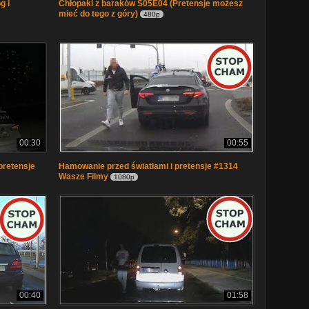
g i
Chłopaki z baraków S05E04 (Pretensje możesz
mieć do tego z góry)
480p
00:30
00:55
pretensje
Hamowanie przed światłami i pretensje #1314
Wasze Filmy
1080p
00:40
01:58