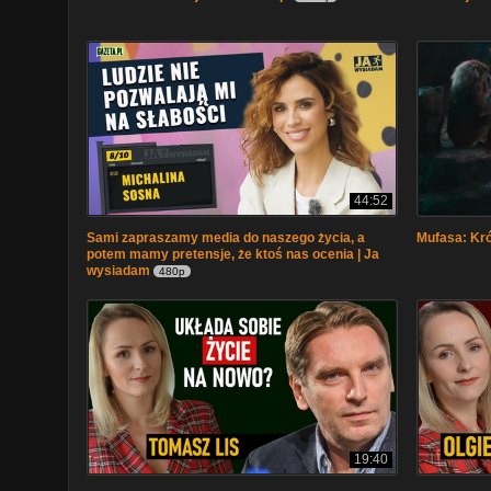
44:52
Sami zapraszamy media do naszego życia, a
Mufasa: Kró
potem mamy pretensje, że ktoś nas ocenia | Ja
wysiadam
480p
19:40