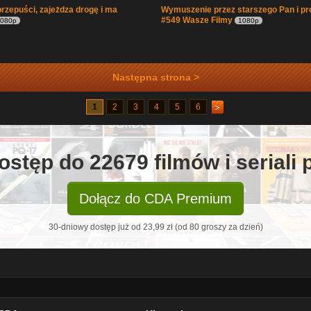
przepuści, zajeżdza drogę i ma
Wymuszenie przez starszego Pan i pr
#549 Wasze Filmy
080p
1080p
Następna strona >
1
2
3
4
5
6
ostęp do 22679 filmów i seriali
Dołącz do CDA Premium
30-dniowy dostęp już od 23,99 zł (od 80 groszy za dzień)