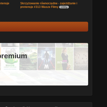
etensje
Skrzyżowanie równorzędne - zajeżdżanie i
pretensje #313 Wasze Filmy
1080p
 premium