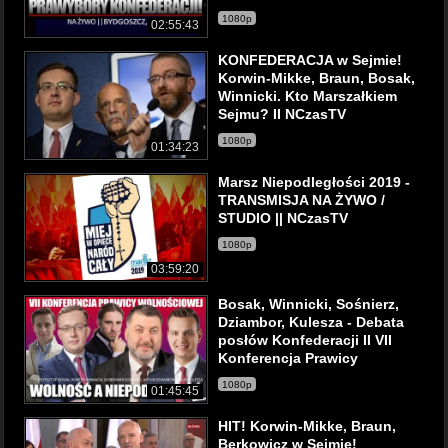
1080p
02:55:43
KONFEDERACJA w Sejmie!
Korwin-Mikke, Braun, Bosak,
Winnicki. Kto Marszałkiem
Sejmu? II NCzasTV
1080p
01:34:23
Marsz Niepodległości 2019 -
TRANSMISJA NA ŻYWO /
STUDIO || NCzasTV
1080p
03:59:20
Bosak, Winnicki, Sośnierz,
Dziambor, Kulesza - Debata
posłów Konfederacji II VII
Konferencja Prawicy
1080p
01:45:45
HIT! Korwin-Mikke, Braun,
Berkowicz w Sejmie!