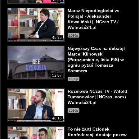
Marsz Niepodległości vs.
Policja! - Aleksander
Kowaliński || NCzas TV /
Wolność24.pl
1080p
45:35
Najwyższy Czas na debatę!
Marcel Klinowski
(Porozumienie, lista PiS) w
ogniu pytań Tomasza
Sommera
52:07
1080p
Rozmowa NCzas TV - Witold
Tumanowicz || NCzas. com /
Wolność24.pl
1080p
48:16
To nie żart! Członek
Konfederacji dostaje pozew