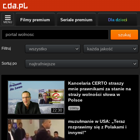
Filmy premium
Seriale premium
Dla dzieci
MENU
szukaj
Filtruj
Sortuj po
Kancelaria CERTO straszy
mnie prawnikami za stanie na
straży wolności słowa w
Polsce
1080p
22:30
muzułmanie w USA: „Teraz
rozprawimy się z Polakami i
innymi!”