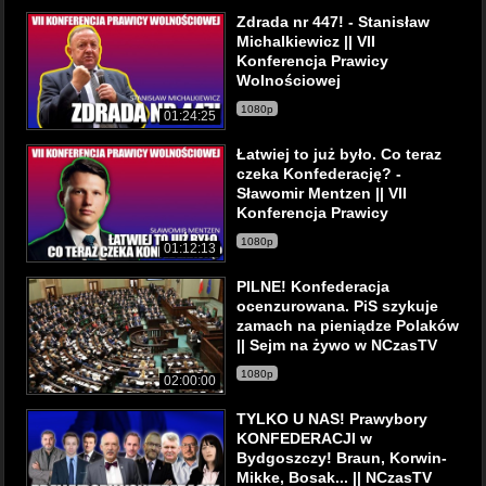
Zdrada nr 447! - Stanisław
Michalkiewicz || VII
Konferencja Prawicy
Wolnościowej
1080p
01:24:25
Łatwiej to już było. Co teraz
czeka Konfederację? -
Sławomir Mentzen || VII
Konferencja Prawicy
1080p
01:12:13
PILNE! Konfederacja
ocenzurowana. PiS szykuje
zamach na pieniądze Polaków
|| Sejm na żywo w NCzasTV
1080p
02:00:00
TYLKO U NAS! Prawybory
KONFEDERACJI w
Bydgoszczy! Braun, Korwin-
Mikke, Bosak... || NCzasTV