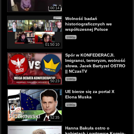
00:14
Wolność badań
historiograficznych we
współczesnej Polsce
1080p
01:50:10
Spór w KONFEDERACJI.
Imigranci, terroryzm, wolność
słowa. Jacek Bartyzel OSTRO
|| NCzasTV
1080p
50:23
UE bierze się za portal X
Elona Muska
1080p
52:35
Hanna Bakuła ostro o
kobietach i partnerce Korwin-