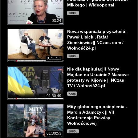
Mikkego | Wideoportal
1080p
03:24
Nowa wspaniała przyszłość -
Paweł Lisicki, Rafał
Ziemkiewicz|| NCzas. com /
Wolność24.pl
1080p
01:11:12
Nie dla kapitulacji! Nowy
Majdan na Ukrainie? Masowe
protesty w Kijowie || NCzas
TV / Wolność24.pl
720p
01:50:49
Mity globalnego ocieplenia -
Marcin Adamczyk || VII
Konferencja Prawicy
Wolnościowej
1080p
01:30:53