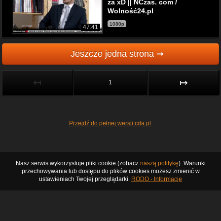
za xD || NCzas. com /
Wolność24.pl
1080p
47:41
Jeszcze jedna strona ➞
↤
↦
1
Przejdź do pełnej wersji cda.pl
Nasz serwis wykorzystuje pliki cookie (zobacz
naszą politykę
). Warunki
przechowywania lub dostępu do plików cookies możesz zmienić w
ustawieniach Twojej przeglądarki.
RODO - Informacje