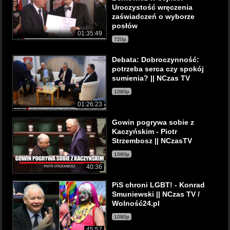
Uroczystość wręczenia
zaświadczeń o wyborze
posłów
01:35:49
720p
Debata: Dobroczynność:
potrzeba serca czy spokój
sumienia? || NCzas TV
1080p
01:26:23
Gowin pogrywa sobie z
Kaczyńskim - Piotr
Strzembosz || NCzasTV
1080p
40:36
PiS chroni LGBT! - Konrad
Smuniewski || NCzas TV /
Wolność24.pl
1080p
45:57