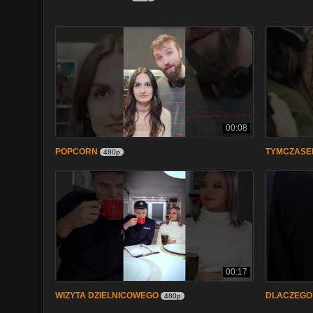
00:08
POPCORN
TYMCZASEM
480p
00:17
WIZYTA DZIELNICOWEGO
DLACZEGO
480p