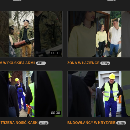
00:11
 W POLSKIEJ ARMII
ŻONA W ŁAZIENCE
480p
480p
00:30
 TRZEBA NOSIĆ KASK
BUDOWLAŃCY W KRYZYSIE
480p
480p