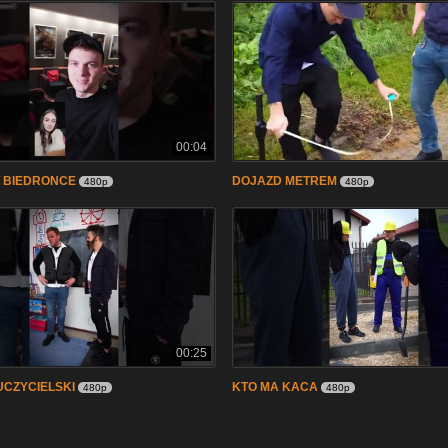
00:04
 BIEDRONCE
DOJAZD METREM
480p
480p
00:25
CZYCIELSKI
KTO MA KACA
480p
480p