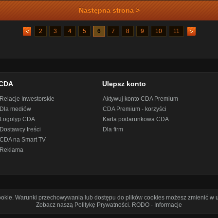
Następna strona >
2
3
4
5
6
7
8
9
10
11
CDA
Ulepsz konto
Relacje Inwestorskie
Aktywuj konto CDA Premium
Dla mediów
CDA Premium - korzyści
Logotyp CDA
Karta podarunkowa CDA
Dostawcy treści
Dla firm
CDA na Smart TV
Reklama
cookie. Warunki przechowywania lub dostępu do plików cookies możesz zmienić w u
Zobacz naszą Politykę Prywatności
.
RODO - Informacje