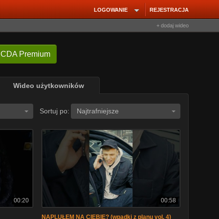
LOGOWANIE
REJESTRACJA
+ dodaj wideo
 CDA Premium
Wideo użytkowników
Sortuj po:
Najtrafniejsze
00:20
00:58
NAPLUŁEM NA CIEBIE? (wpadki z planu vol. 4)