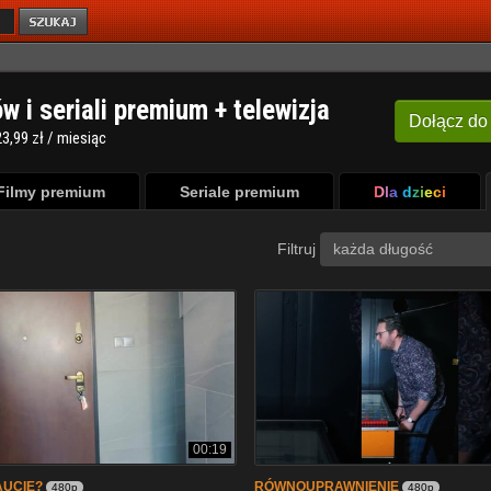
ów i seriali premium + telewizja
Dołącz
do
3,99 zł / miesiąc
Filmy premium
Seriale premium
Dla dzieci
Filtruj
każda długość
00:19
AUCIE?
RÓWNOUPRAWNIENIE
480p
480p