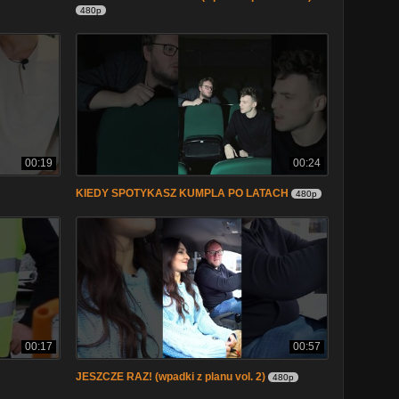
480p
00:19
00:24
KIEDY SPOTYKASZ KUMPLA PO LATACH
480p
00:17
00:57
JESZCZE RAZ! (wpadki z planu vol. 2)
480p