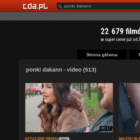
2
2
6
7
9
film
w super cenie już od 2
Strona główna
ponki dakann
- video (513)
00:17
SZTUCZNE PIERSI
MAJTKI W 
480p