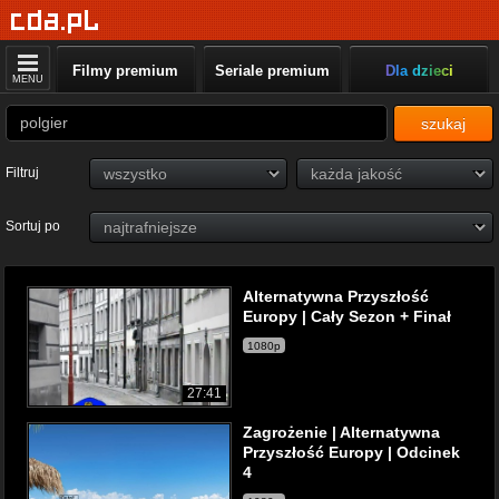
Filmy premium
Seriale premium
Dla dzieci
MENU
szukaj
Filtruj
Sortuj po
Alternatywna Przyszłość
Europy | Cały Sezon + Finał
1080p
27:41
Zagrożenie | Alternatywna
Przyszłość Europy | Odcinek
4