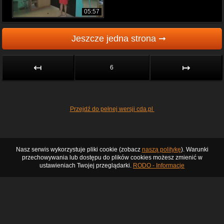
05:57
Jeszcze jedna strona ➞
↤
↦
6
Przejdź do pełnej wersji cda.pl
Nasz serwis wykorzystuje pliki cookie (zobacz
naszą politykę
). Warunki
przechowywania lub dostępu do plików cookies możesz zmienić w
ustawieniach Twojej przeglądarki.
RODO - Informacje