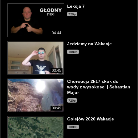
Lekcja 7
720p
04:44
Jedziemy na Wakacje
1080p
03:45
Chorwacja 2k17 skok do
wody z wysokosci | Sebastian
Major
720p
00:49
Golejów 2020 Wakacje
1080p