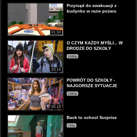
Przyrząd do ewakuacji z
budynku w razie pożaru
01:33
O CZYM KAŻDY MYŚLI... W
DRODZE DO SZKOŁY
1080p
03:14
POWRÓT DO SZKOŁY -
NAJGORSZE SYTUACJE
1080p
05:18
Back to school Surprise
720p