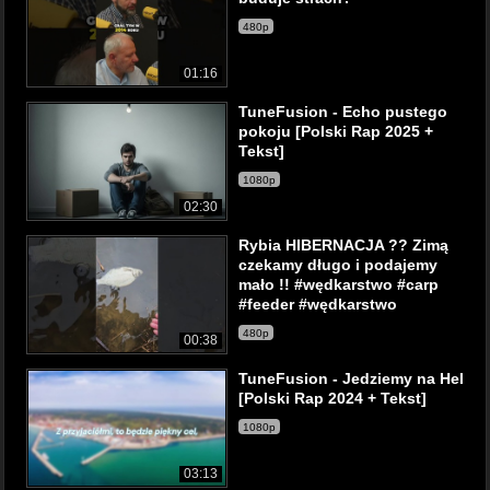
480p
01:16
TuneFusion - Echo pustego
pokoju [Polski Rap 2025 +
Tekst]
1080p
02:30
Rybia HIBERNACJA ?? Zimą
czekamy długo i podajemy
mało !! #wędkarstwo #carp
#feeder #wędkarstwo
480p
00:38
TuneFusion - Jedziemy na Hel
[Polski Rap 2024 + Tekst]
1080p
03:13