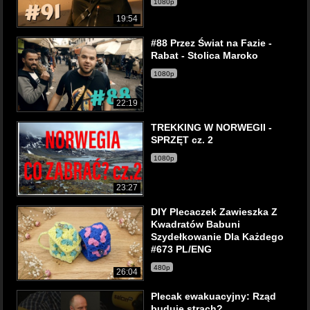
1080p
19:54
#88 Przez Świat na Fazie -
Rabat - Stolica Maroko
1080p
22:19
TREKKING W NORWEGII -
SPRZĘT cz. 2
1080p
23:27
DIY Plecaczek Zawieszka Z
Kwadratów Babuni
Szydełkowanie Dla Każdego
#673 PL/ENG
480p
26:04
Plecak ewakuacyjny: Rząd
buduje strach?