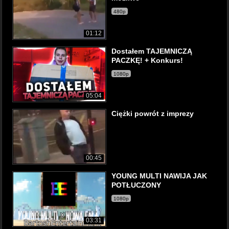
480p
01:12
Dostałem TAJEMNICZĄ
PACZKĘ! + Konkurs!
1080p
05:04
Ciężki powrót z imprezy
00:45
YOUNG MULTI NAWIJA JAK
POTŁUCZONY
1080p
03:31