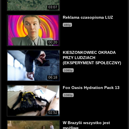
03:07
Reklama czasopisma LUZ
480p
00:20
KIESZONKOWIEC OKRADA
PRZY LUDZIACH
(EKSPERYMENT SPOŁECZNY)
1080p
06:18
Fox Oasis Hydration Pack 13
1080p
02:52
W Brazylii wszystko jest
możliwe