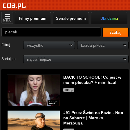
Filmy premium
Seriale premium
Dla dzieci
MENU
szukaj
Filtruj
Sortuj po
BACK TO SCHOOL: Co jest w
moim plecaku? + mini haul
1080p
11:34
#91 Przez Świat na Fazie - Noc
na Saharze | Maroko,
Merzouga