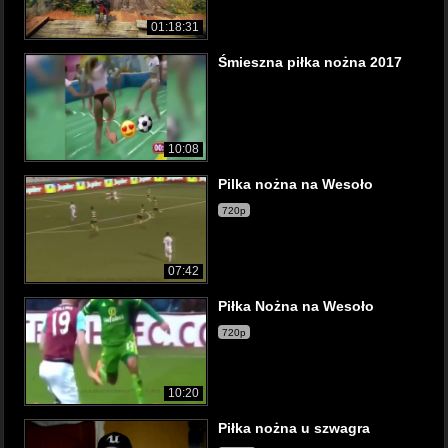
01:18:31
Śmieszna piłka nożna 2017
10:08
Pilka nożna na Wesoło
720p
07:42
Piłka Nożna na Wesoło
720p
10:20
Piłka nożna u szwagra