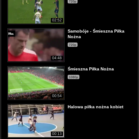
720p
02:52
Samobóje - Śmieszna Piłka
Nożna
720p
04:48
Śmieszna Piłka Nożna
1080p
00:54
Halowa piłka nożna kobiet
00:13