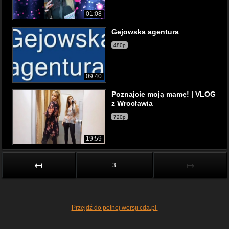
01:08
Gejowska agentura
480p
09:40
Poznajcie moją mamę! | VLOG
z Wrocławia
720p
19:59
↤
↦
3
Przejdź do pełnej wersji cda.pl