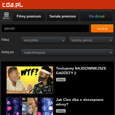
Filmy premium
Seriale premium
Dla dzieci
MENU
szukaj
Filtruj
Sortuj po
Testujemy NAJDZIWNIEJSZE
GADŻETY 2
1080p
05:45
Jak Cleo dba o doczepiane
włosy?
1080p