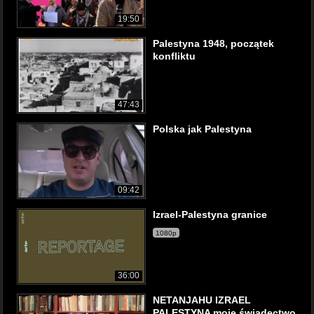
19:50
Palestyna 1948, początek
konfliktu
47:43
Polska jak Palestyna
09:42
Izrael-Palestyna granice
1080p
36:00
NETANJAHU IZRAEL
PALESTYNA moje świadectwo