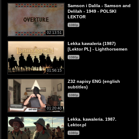
Samson i Dalila - Samson and
Delilah - 1949 - POLSKI
LEKTOR
1080p
02:13:51
Lekka kawaleria (1987)
[Lektor PL] - Lighthorsemen
1080p
01:56:15
Z32 napisy ENG (english
subtitles)
1080p
01:20:40
Lekka. kawaleria. 1987.
Lektor.pl
1080p