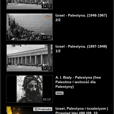
54:18
Izrael - Palestyna. (1948-1967)
2/2
52:49
Izrael - Palestyna. (1897-1948)
1/2
54:18
A. I. Bialy - Palestyna (free
Palestine / wolność dla
Palestyny)
480p
04:10
Izrael, Palestyna i tozależyzm |
Przegląd Idei #88 (09. 10.