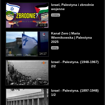
Izrael, Palestyna i zbrodnie
wojenne
1080p
13:31
Kanał Zero | Maria
Wiernikowska | Palestyna
2025
480p
14:17
Izrael - Palestyna. (1948-1967)
2/2
52:49
Izrael - Palestyna. (1897-1948)
1/2