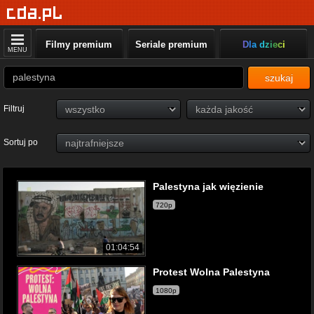
Filmy premium
Seriale premium
Dla dzieci
MENU
szukaj
Filtruj
Sortuj po
Palestyna jak więzienie
720p
01:04:54
Protest Wolna Palestyna
1080p