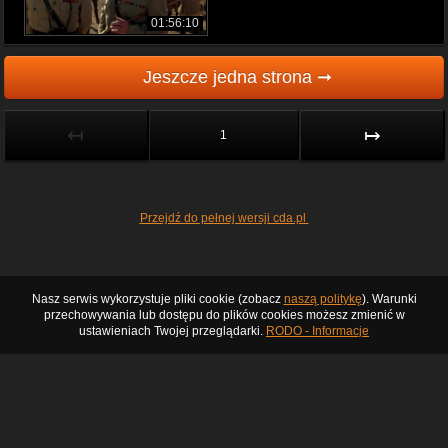
01:56:10
Jeszcze jedna strona ➞
↤
↦
1
Przejdź do pełnej wersji cda.pl
Nasz serwis wykorzystuje pliki cookie (zobacz
naszą politykę
). Warunki
przechowywania lub dostępu do plików cookies możesz zmienić w
ustawieniach Twojej przeglądarki.
RODO - Informacje