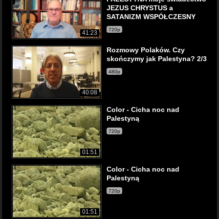
JEZUS CHRYSTUS a
SATANIZM WSPÓŁCZESNY
720p
41:23
Rozmowy Polaków. Czy
skończymy jak Palestyna? 2/3
480p
40:08
Color - Cicha noc nad
Palestyną
720p
01:51
Color - Cicha noc nad
Palestyną
720p
01:51