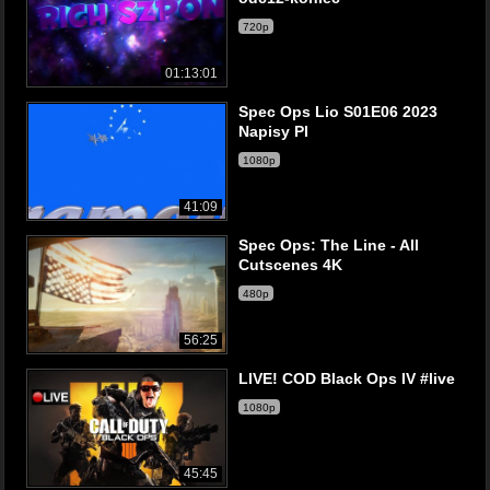
720p
01:13:01
Spec Ops Lio S01E06 2023
Napisy Pl
1080p
41:09
Spec Ops: The Line - All
Cutscenes 4K
480p
56:25
LIVE! COD Black Ops IV #live
1080p
45:45