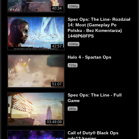
1080p
40:34
Spec Ops: The Line- Rozdział
14: Most (Gameplay Po
Polsku - Bez Komentarza)
1440P60FPS
1080p
42:57
Halo 4 - Spartan Ops
720p
51:07
Spec Ops: The Line - Full
Game
480p
03:49:08
Call of Duty® Black Ops
odc12-koniec