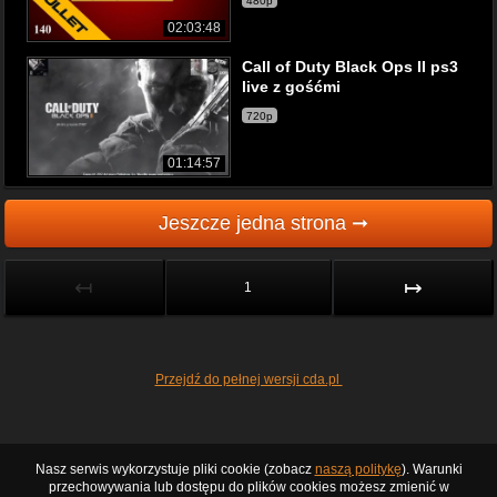
480p
02:03:48
Call of Duty Black Ops II ps3
live z gośćmi
720p
01:14:57
Jeszcze jedna strona ➞
↤
↦
1
Przejdź do pełnej wersji cda.pl
Nasz serwis wykorzystuje pliki cookie (zobacz
naszą politykę
). Warunki
przechowywania lub dostępu do plików cookies możesz zmienić w