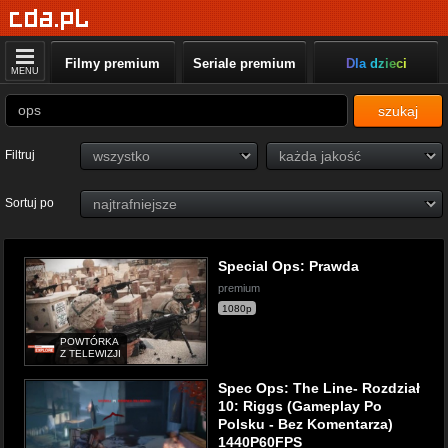
Filmy premium
Seriale premium
Dla dzieci
MENU
szukaj
Filtruj
Sortuj po
Special Ops: Prawda
premium
1080p
POWTÓRKA
Z TELEWIZJI
Spec Ops: The Line- Rozdział
10: Riggs (Gameplay Po
Polsku - Bez Komentarza)
1440P60FPS